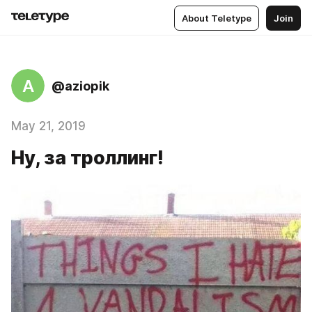
About Teletype
Join
A
@aziopik
May 21, 2019
Ну, за троллинг!