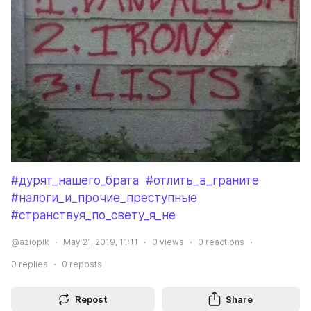
#дурят_нашего_брата
#отлить_в_граните
#налоги_и_прочие_преступные
#странствуя_по_свету_я_не
@aziopik
May 21, 2019, 11:11
0
views
0
reactions
0
replies
0
reposts
Repost
Share