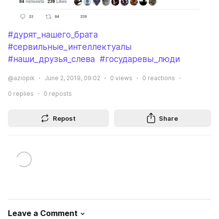
#дурят_нашего_брата
#сервильные_интеллектуалы
#наши_друзья_слева
#государевы_люди
@aziopik
June 2, 2019, 09:02
0
views
0
reactions
0
replies
0
reposts
Repost
Share
Leave a Comment