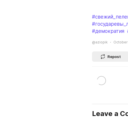
#свежий_пеле
#государевы_
#демократия
@aziopik
October 
Repost
Leave a 