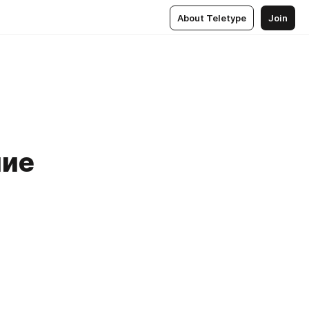
About Teletype
Join
ние