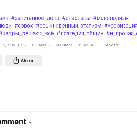
вин
#запутанное_дело
#стартапы
#монополизм
люди
#совок
#обыкновенный_этатизм
#уберизаци
#кадры_решают_всё
#трагедия_общин
#и_прочая_
14, 2019, 11:15
0
views
0
reactions
0
replies
0
reposts
Share
Comment