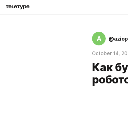
A
@aziop
October 14, 20
Как б
робот