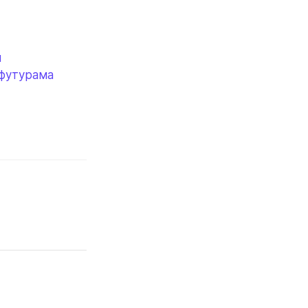
я
футурама