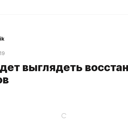
ik
19
удет выглядеть восста
ов