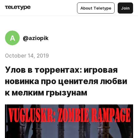
About Teletype
Join
A
@aziopik
October 14, 2019
Улов в торрентах: игровая
новинка про ценителя любви
к мелким грызунам