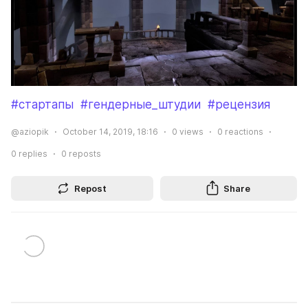
#стартапы
#гендерные_штудии
#рецензия
@aziopik
October 14, 2019, 18:16
0
views
0
reactions
0
replies
0
reposts
Repost
Share