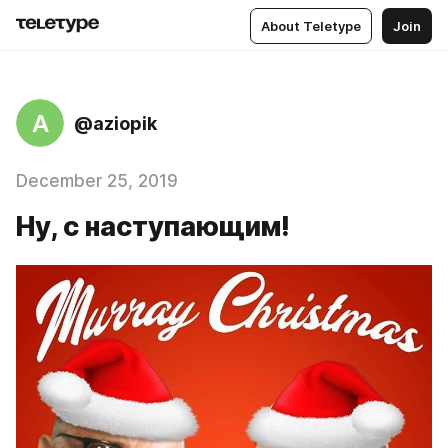
About Teletype
Join
A
@aziopik
December 25, 2019
Ну, с наступающим!