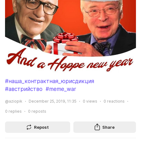
#наша_контрактная_юрисдикция
#австрийство
#meme_war
@aziopik
December 25, 2019, 11:35
0
views
0
reactions
0
replies
0
reposts
Repost
Share