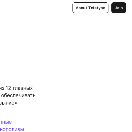
About Teletype
Join
 12 главных 
 обеспечивать 
рынке» 
упные
нополизм