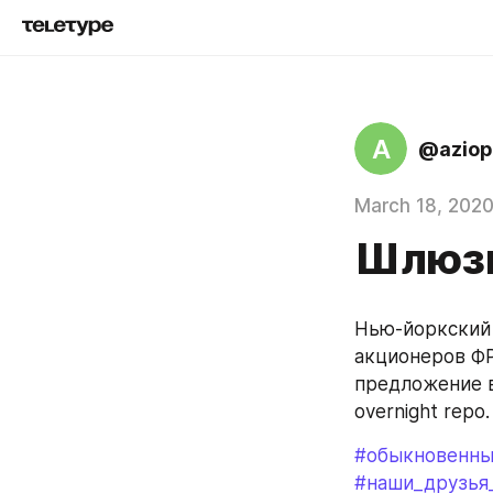
A
@aziop
March 18, 202
Шлюзы
Нью-йоркский 
акционеров ФР
предложение в
overnight repo.
#обыкновенны
#наши_друзья