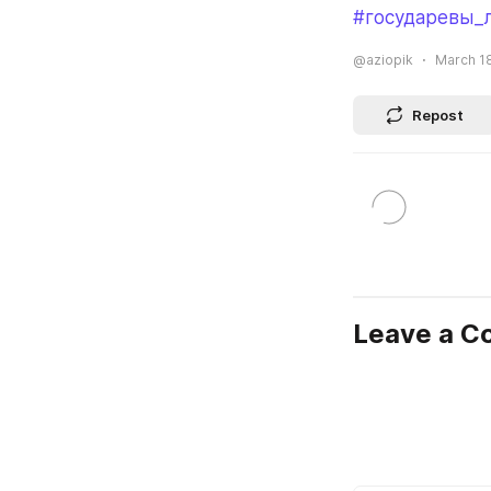
#государевы_
@aziopik
March 18
Repost
Leave a 