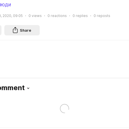
люди
, 2020, 09:05
0
views
0
reactions
0
replies
0
reposts
Share
Comment