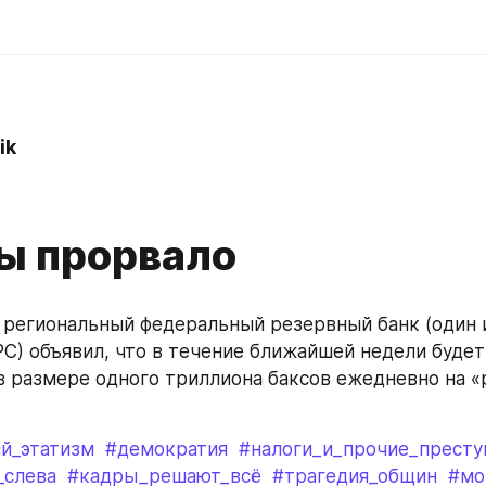
ik
0
 прорвало
региональный федеральный резервный банк (один из
С) объявил, что в течение ближайшей недели будет
 размере одного триллиона баксов ежедневно на «
й_этатизм
#демократия
#налоги_и_прочие_прест
_слева
#кадры_решают_всё
#трагедия_общин
#мо