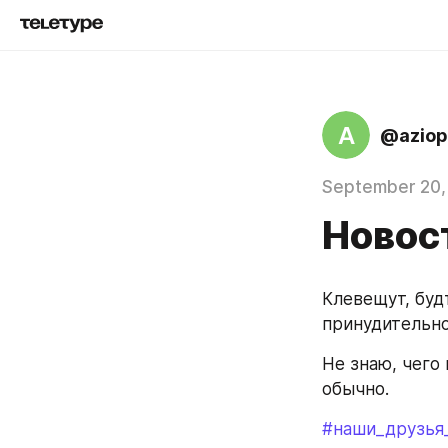
A
@aziop
September 20,
Новос
Клевещут, будт
принудительн
Не знаю, чего 
обычно.
#наши_друзья