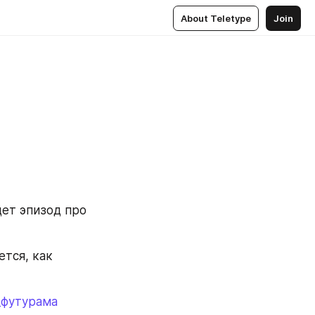
About Teletype
Join
ет эпизод про 
тся, как 
_футурама