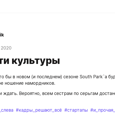
ik
 2020
ти культуры
о бы в новом (и последнем) сезоне South Park`a буд
ое ношение намордников.
и ждать. Вероятно, всем сестрам по серьгам достане
_слева
#кадры_решают_всё
#стартапы
#и_прочая