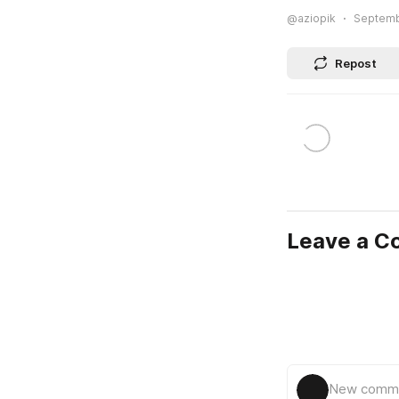
@aziopik
Septembe
Repost
Leave a 