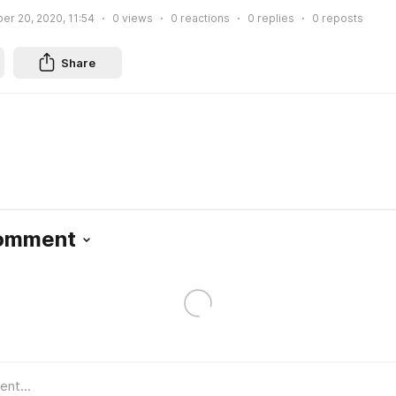
r 20, 2020, 11:54
0
views
0
reactions
0
replies
0
reposts
Share
Comment