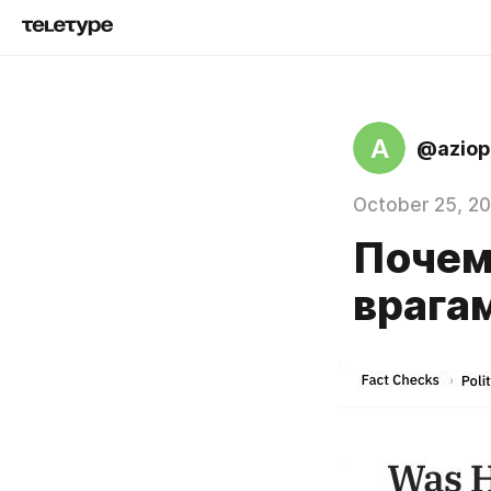
A
@aziop
October 25, 2
Почем
врага