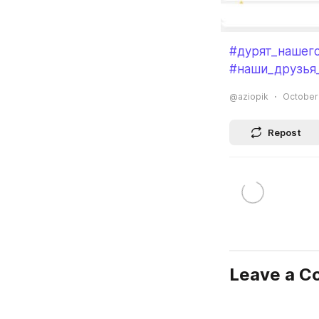
#дурят_нашего
#наши_друзья
@aziopik
October 
Repost
Leave a 