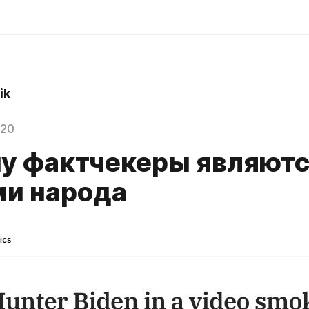
ik
020
у фактчекеры являют
ми народа