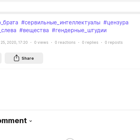
_брата
#сервильные_интеллектуалы
#цензура
_слева
#вещества
#гендерные_штудии
25, 2020, 17:20
0
views
0
reactions
0
replies
0
reposts
Share
Comment