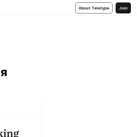
About Teletype
Join
ся