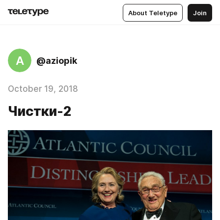
About Teletype
Join
A
@aziopik
October 19, 2018
Чистки-2