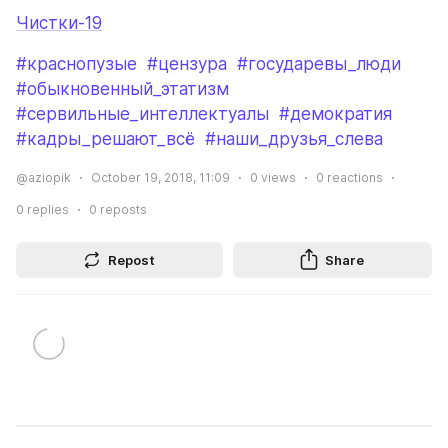
Чистки-19
#краснопузые
#цензура
#государевы_люди
#обыкновенный_этатизм
#сервильные_интеллектуалы
#демократия
#кадры_решают_всё
#наши_друзья_слева
@aziopik
October 19, 2018, 11:09
0
views
0
reactions
0
replies
0
reposts
Repost
Share