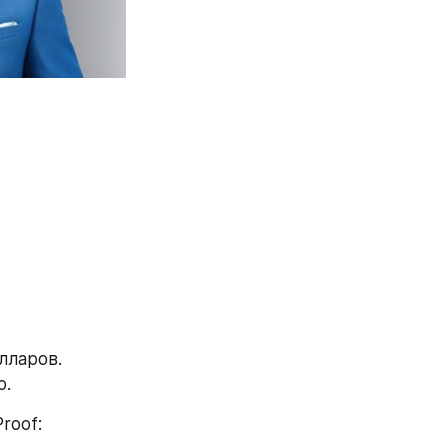
ларов. 
о.
📩 Обратитесь за консультацией по возврату средств от RealTradeProof: 