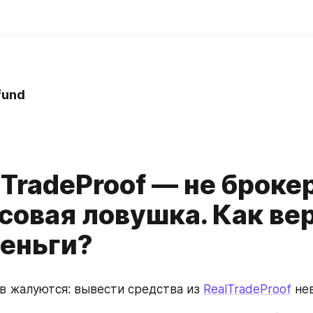
fund
lTradeProof — не брокер
совая ловушка. Как ве
деньги?
в жалуются: вывести средства из 
RealTradeProof
 не