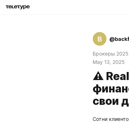
B
@back
Брокеры 2025
May 13, 2025
⚠️ Rea
финан
свои 
Сотни клиенто