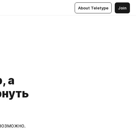
About Teletype
Join
, а
рнуть
возможно.