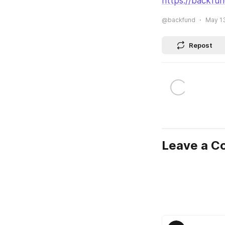
https://backfu
@backfund
May 13
Repost
Leave a 