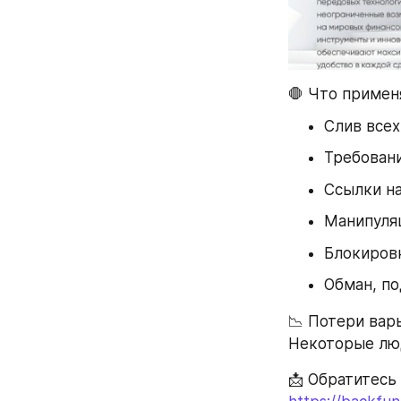
🛑 Что приме
Слив все
Требован
Ссылки на
Манипуля
Блокировк
Обман, п
📉 Потери вар
Некоторые люд