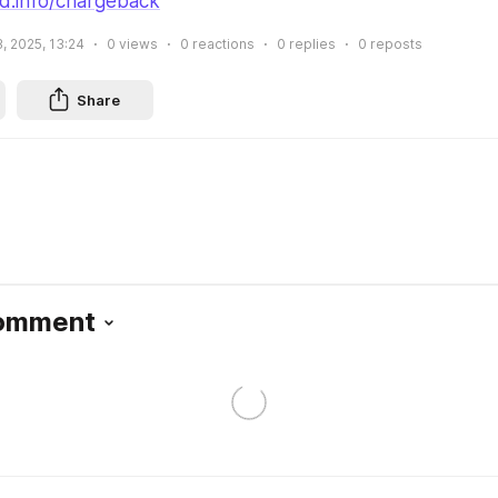
nd.info/chargeback
, 2025, 13:24
0
views
0
reactions
0
replies
0
reposts
Share
Comment