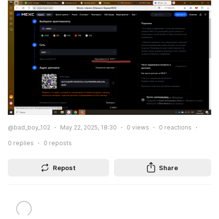
@bad_boy_102
May 22, 2025, 18:30
0
views
0
reactions
0
replies
0
reposts
Repost
Share