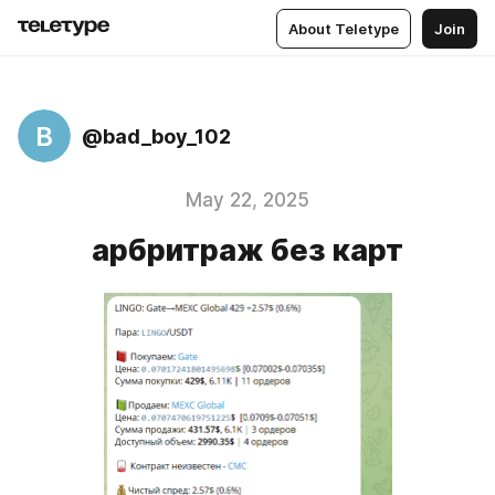
About Teletype
Join
B
@bad_boy_102
May 22, 2025
арбритраж без карт