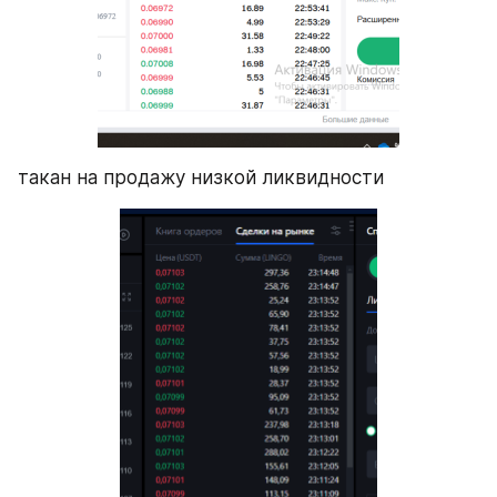
такан на продажу низкой ликвидности