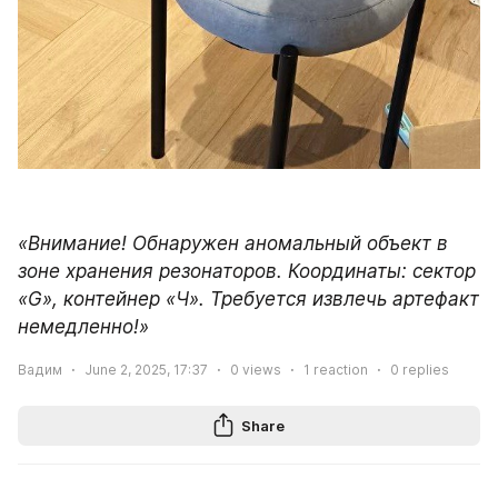
«Внимание! Обнаружен аномальный объект в 
зоне хранения резонаторов. Координаты: сектор 
«G», контейнер «Ч». Требуется извлечь артефакт 
немедленно!»
Вадим
June 2, 2025, 17:37
0
views
1
reaction
0
replies
Share