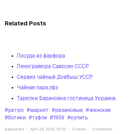
Related Posts
Посуда из фарфора
Линогравюра Савосин СССР
Сервиз чайный Довбыш УССР
Чайная пара.лфз
Тарелки Барановка гостиница Украина
#ретро
#маркет
#резиновые
#женские
#ботики
#туфли
#1959
#купить
Барахолка
April 24, 2020, 19:33
0
views
0
reactions