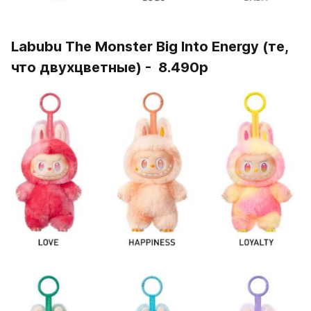
Labubu Тhе Моnstеr Вig Intо Еnеrgy (те, 
что двухцветные) -  8.490р