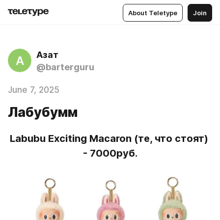
About Teletype
Join
Азат
А
@barterguru
June 7, 2025
Лабубумм
Labubu Exciting Macaron (те, что стоят) 
- 7000руб.