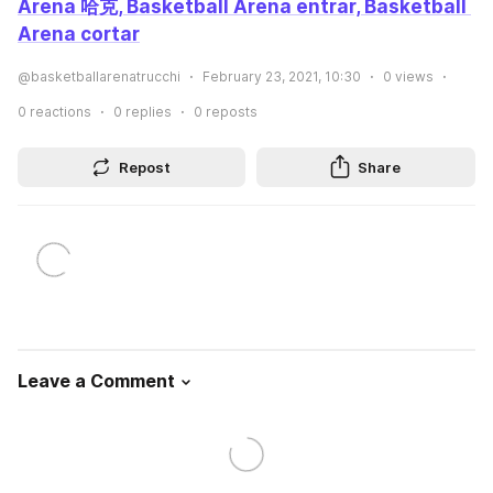
Aren‪a‬ 哈克, Basketball Aren‪a‬ entrar, Basketball 
Aren‪a‬ cortar
@basketballarenatrucchi
February 23, 2021, 10:30
0
views
0
reactions
0
replies
0
reposts
Repost
Share
Leave a Comment