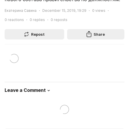
Екатерина Савина
December 15, 2019, 19:29
0
views
0
reactions
0
replies
0
reposts
Repost
Share
Leave a Comment