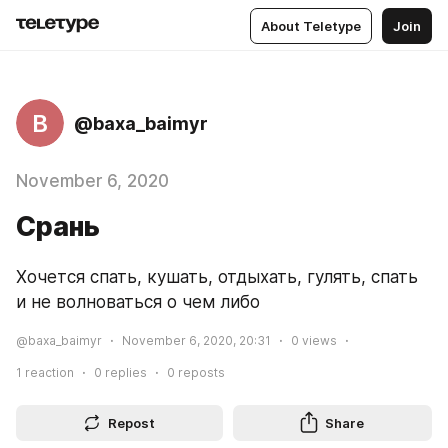
About Teletype
Join
B
@baxa_baimyr
November 6, 2020
Срань
Хочется спать, кушать, отдыхать, гулять, спать 
и не волноваться о чем либо
@baxa_baimyr
November 6, 2020, 20:31
0
views
1
reaction
0
replies
0
reposts
Repost
Share