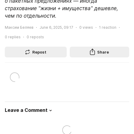
о пакетных предложениях — иногда 
страхование "жизни + имущества" дешевле, 
чем по отдельности.
Максим Беляев
June 6, 2025, 09:17
0
views
1
reaction
0
replies
0
reposts
Repost
Share
Leave a Comment