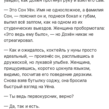
увидел, как Дохён протянул руку и взял его сам.
— Это Сон Уён. Имя не односложное, а фамилия 
Сон, — пояснил он и, поднеся бокал к губам, 
выпил всё залпом, как на одном из их 
студенческих выездов. Женщина пробормотала: 
«Это ведь ему было», — но Дохён никак не 
отреагировал.
— Как и ожидалось, коктейль у нуны просто 
идеальный, — произнёс он, расплывшись в 
дружеской, но лукавой улыбке. Женщина, 
прищурившись, коротко цокнула языком, 
видимо, посчитав его поведение дерзким. 
Снова взяв бутылку соджу, она бросила 
быстрый взгляд на Уёна.
— Ты ведь первокурсник, верно?
— Да, так и есть.