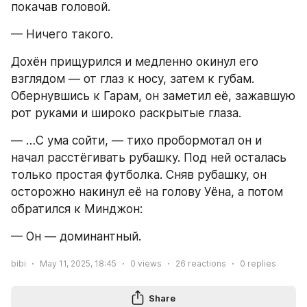
покачав головой.
— Ничего такого.
Дохён прищурился и медленно окинул его 
взглядом — от глаз к носу, затем к губам. 
Обернувшись к Гарам, он заметил её, зажавшую 
рот руками и широко раскрытые глаза.
— …С ума сойти, — тихо пробормотал он и 
начал расстёгивать рубашку. Под ней осталась 
только простая футболка. Сняв рубашку, он 
осторожно накинул её на голову Уёна, а потом 
обратился к Минджон:
— Он — доминантный.
bibi
May 11, 2025, 18:45
0
views
26
reactions
0
replies
Share