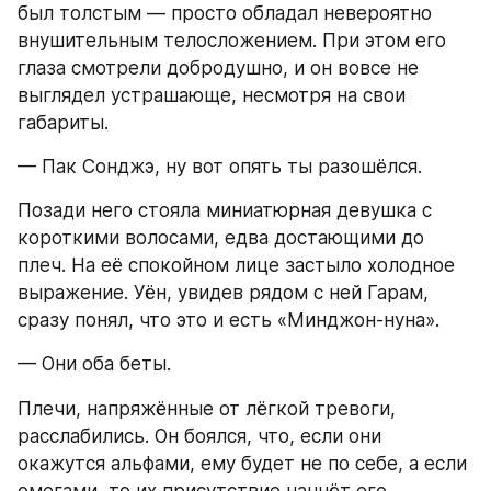
был толстым — просто обладал невероятно 
внушительным телосложением. При этом его 
глаза смотрели добродушно, и он вовсе не 
выглядел устрашающе, несмотря на свои 
габариты.
— Пак Сонджэ, ну вот опять ты разошёлся.
Позади него стояла миниатюрная девушка с 
короткими волосами, едва достающими до 
плеч. На её спокойном лице застыло холодное 
выражение. Уён, увидев рядом с ней Гарам, 
сразу понял, что это и есть «Минджон-нуна».
— Они оба беты.
Плечи, напряжённые от лёгкой тревоги, 
расслабились. Он боялся, что, если они 
окажутся альфами, ему будет не по себе, а если 
омегами, то их присутствие начнёт его 