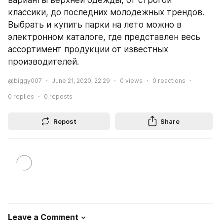
варианты верхней одежды, от строгой 
классики, до последних молодежных трендов. 
Выбрать и купить парки на лето можно в 
электронном каталоге, где представлен весь 
ассортимент продукции от известных 
производителей.
@biggy007
June 21, 2020, 22:29
0
views
0
reactions
0
replies
0
reposts
Repost
Share
Leave a Comment