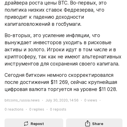
драйвера роста цены BTC. Во-первых, это 
политика низких ставок Федрезерва, что 
приводит к падению доходности 
капиталовложений в госбумаги.
Во-вторых, это усиление инфляции, что 
вынуждает инвесторов уходить в рисковые 
активы и золото. Игроки идут в том числе и в 
криптосферу, так как не имеют альтернативных 
инструментов для сохранения своего капитала.
Сегодня биткоин немного скорректировался 
после достижения $11 269, сейчас крупнейшая 
цифровая валюта торгуется на уровне $11 028.
bitcoins_russia.news
July 30, 2020, 14:56
0
views
0
reactions
0
replies
0
reposts
Repost
Share