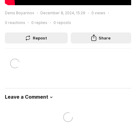
Denis Boyarinov
December 8, 2024, 15:29
0
views
0
reactions
0
replies
0
reposts
Repost
Share
Leave a Comment