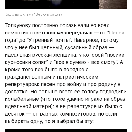
Кадр из фильма "Верю в радугу"
Толкунову постоянно показывали во всех 
немногих советских музпередачах 
—
 от “Песни 
года” до “Утренней почты”. Наверное, потому 
что у нее был цельный, сусальный образ 
—
идеальная русская женщина, у которой “носики-
курносики сопят” и “все я сумею - все смогу”. А 
кроме того все было в порядке с 
гражданственным и патриотическим 
репертуаром: песен про войну и про родину в 
достатке. Но больше всего ее голосу подходили 
колыбельные (что тоже удачно играло на образ 
идеальной матери): в ее репертуаре их было с 
десяток 
—
 от разных композиторов, но если 
выбирать одну, то я выбрал бы эту: