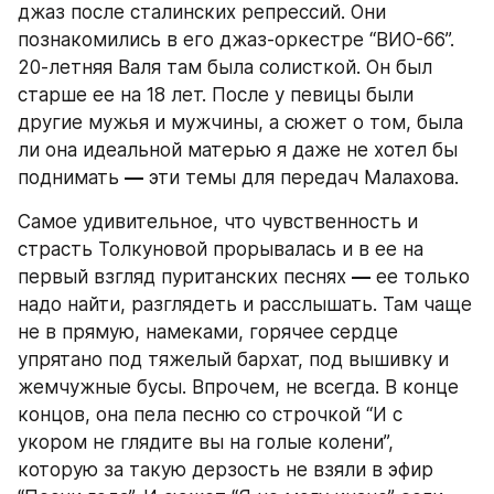
джаз после сталинских репрессий. Они 
познакомились в его джаз-оркестре “ВИО-66”. 
20-летняя Валя там была солисткой. Он был 
старше ее на 18 лет. После у певицы были 
другие мужья и мужчины, а сюжет о том, была 
ли она идеальной матерью я даже не хотел бы 
поднимать 
—
 эти темы для передач Малахова.
Самое удивительное, что чувственность и 
страсть Толкуновой прорывалась и в ее на 
первый взгляд пуританских песнях 
—
 ее только 
надо найти, разглядеть и расслышать. Там чаще 
не в прямую, намеками, горячее сердце 
упрятано под тяжелый бархат, под вышивку и 
жемчужные бусы. Впрочем, не всегда. В конце 
концов, она пела песню со строчкой “И с 
укором не глядите вы на голые колени”, 
которую за такую дерзость не взяли в эфир 