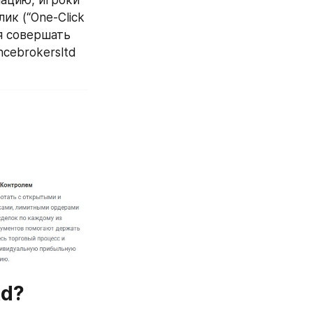
к (“One-Click 
я совершать 
cebrokersltd 
td?