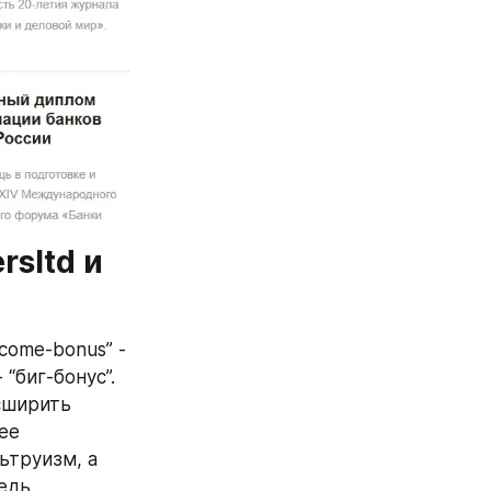
sltd и 
ome-bonus” - 
“биг-бонус”. 
ширить 
е 
труизм, а 
едь 