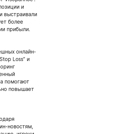
озиции и 
и выстраивали 
ет более 
ии прибыли.
ешных онлайн-
op Loss” и 
оринг 
енный 
а помогают 
ьно повышает 
одаря 
н-новостям, 
ацию, игроки 