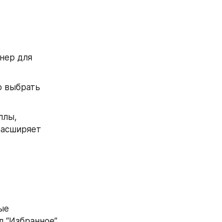
нер для 
 выбрать 
лы, 
расширяет 
е 
“Избранное”. 