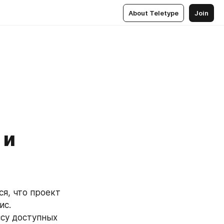
About Teletype
Join
 и
я, что проект 
с. 
су доступных 