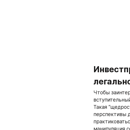
Инвестпр
легальн
Чтобы заинтер
вступительный 
Такая “щедрос
перспективы д
практиковаться
манипуляция со