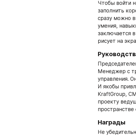
Чтобы войти н
заполнить кор
сразу можно в
умения, навыки
заключается в 
рисует на экр
Руководств
Председателем
Менеджер с тр
управления. Он
И якобы привле
KraftGroup, CM
проекту ведущ
пространстве 
Награды
Не убедительн