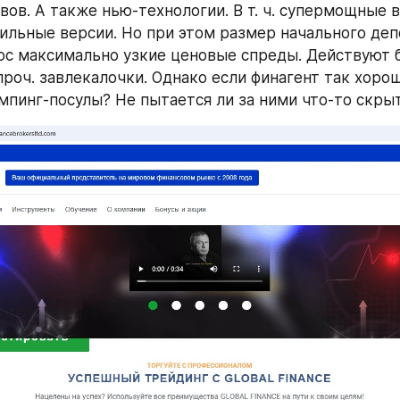
вов. А также нью-технологии. В т. ч. супермощные 
ильные версии. Но при этом размер начального депо
с максимально узкие ценовые спреды. Действуют б
роч. завлекалочки. Однако если финагент так хорош,
мпинг-посулы? Не пытается ли за ними что-то скры