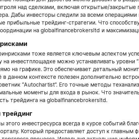
нтроля над сделками, включая открытые/закрытые п
ра. Дабы инвесторы следили за всеми операциями 
е прибыльные трейдинг-стратегии. Что способству
оординации на globalfinancebrokersltd и максимизац
 рисками
финрисками тоже является ключевым аспектом усп
у на инвестплощадке можно устанавливать уровни “St
прямо на графике. Это обеспечивает детальный монит
ё в данном контексте полезен дополнительно встро
ветник “Autochartist”. Его точные методы теханализ
мальные моменты для входа в рынок. Что значител
ть трейдинга на globalfinancebrokersltd.
 трейдинг
ы этого инвестресурса всегда в курсе событий благ
орталу. Который предоставляет доступ к главным фи
т торгового процесса. Используя актуальную информ