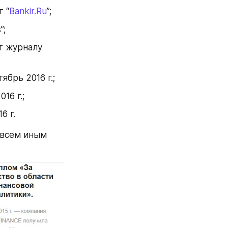
т “
Bankir.Ru
”;
”;
т журналу 
ябрь 2016 г.;
16 г.;
6 г.
овсем иным 