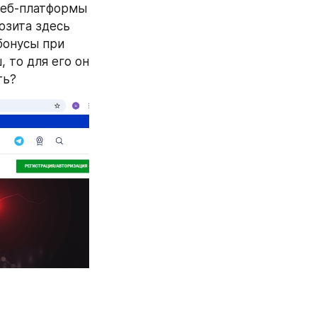
веб-платформы 
зита здесь 
онусы при 
 то для его он 
ть?