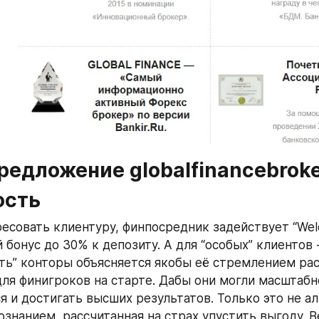
едложение globalfinancebroker
ость
есовать клиентуру, финпосредник задействует “Welc
бонус до 30% к депозиту. А для “особых” клиентов - 
ть” конторы объясняется якобы её стремлением рас
ля финигроков на старте. Дабы они могли масштабне
 и достигать высших результатов. Только это не аль
знанием, рассчитанная на страх упустить выгоду. В