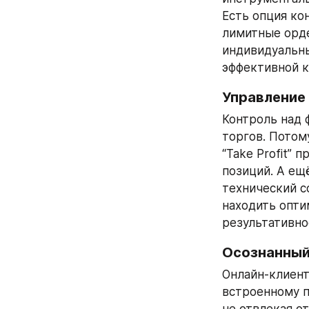
Есть опция ко
лимитные орде
индивидуальны
эффективной к
Управление
Контроль над 
торгов. Потом
“Take Profit” 
позиций. А ещ
технический со
находить опти
результативнос
Осознанный
Онлайн-клиент
встроенному п
не отвлекая о