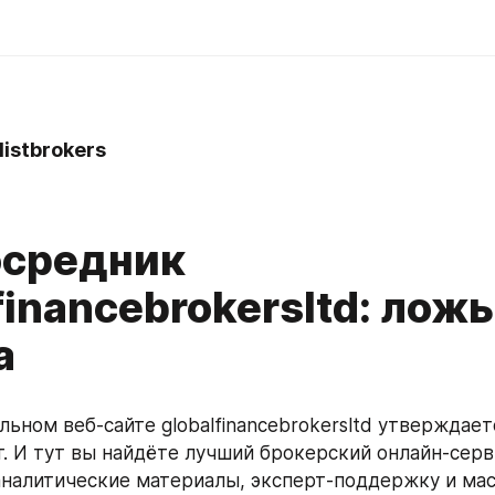
istbrokers
средник
financebrokersltd: ложь
а
ьном веб-сайте globalfinancebrokersltd утверждаетс
т. И тут вы найдёте лучший брокерский онлайн-серви
алитические материалы, эксперт-поддержку и мас