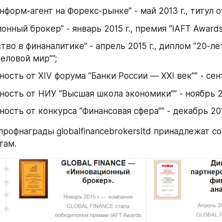
нформ-агент на Форекс-рынке” - май 2013 г., титул о
онный брокер” - январь 2015 г., премия “IAFT Awards
тво в финаналитике” - апрель 2015 г., диплом “20-ле
деловой мир””;
ность от XIV форума “Банки России — XXI век”” - сент
ность от НИУ “Высшая школа экономики”” - ноябрь 20
ность от конкурса “Финансовая сфера”” - декабрь 201
профнаграды globalfinancebrokersltd принадлежат с
там.