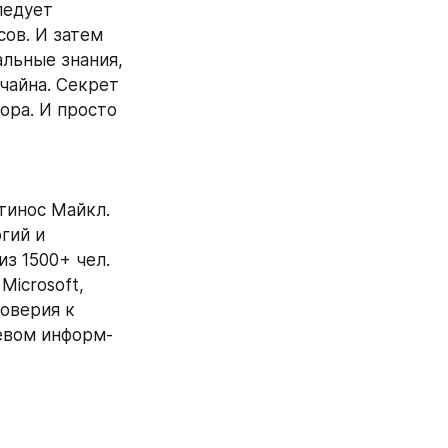
едует 
в. И затем 
льные знания, 
чайна. Секрет 
ора. И просто 
инос Майкл. 
ий и 
з 1500+ чел. 
icrosoft, 
оверия к 
тевом информ-