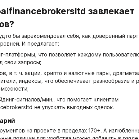
alfinancebrokersltd завлекает 
ов?
удто бы зарекомендовал себя, как доверенный парт
уровней. И предлагает:
г-платформы, что позволяет каждому пользователю
д свои запросы;
ов, в т. ч. акции, крипто и валютные пары, драгметал
ители, индексы, что обеспечивает разнообразие и 
зможности;
йдинг-сигналов/мин., что помогает клиентам 
ancebrokersltd не упускать выгодных сделок.
арий
рументов на проекте в пределах 170+. А излюбленны
ные позиции для удобства можно добавить в раздел 