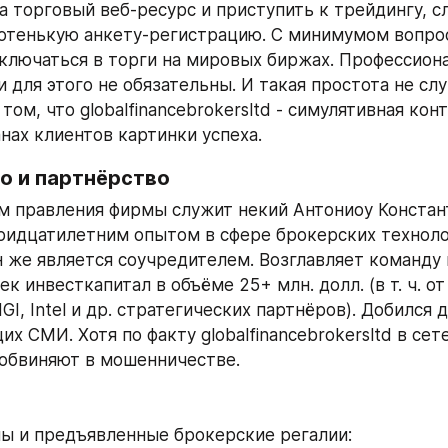
а торговый веб-ресурс и приступить к трейдингу, сл
отенькую анкету-регистрацию. С минимумом вопросо
ключаться в торги на мировых биржах. Профессиона
 для этого не обязательны. И такая простота не слу
том, что globalfinancebrokersltd - симулятивная конт
анах клиентов картинки успеха.
о и партнёрство
 правления фирмы служит некий Антониоу Констант
идцатилетним опытом в сфере брокерских технолог
 же является соучредителем. Возглавляет команду и
к инвесткапитал в объёме 25+ млн. долл. (в т. ч. от M
GI, Intel и др. стратегических партнёров). Добился д
их СМИ. Хотя по факту globalfinancebrokersltd в се
обвиняют в мошенничестве.
ы и предъявленные брокерские регалии: