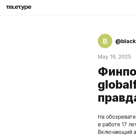
B
@blackl
May 16, 2025
Финпо
global
правд
На обозревател
в работе 17 ле
Включающий ан