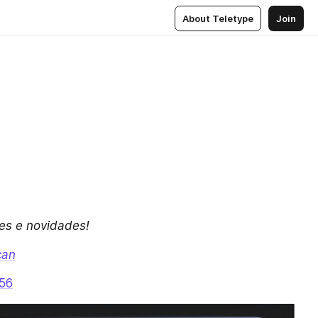
About Teletype
Join
✦ Nos siga nas redes sociais e acompanhe todas as nossas atualizações e novidades! 
can
t56