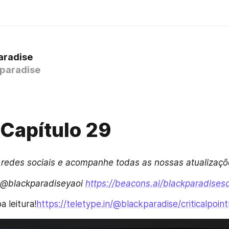
aradise
paradise
Capítulo 29
 @blackparadiseyaoi 
https://beacons.ai/blackparadises
a leitura!
https://teletype.in/@blackparadise/criticalpoin