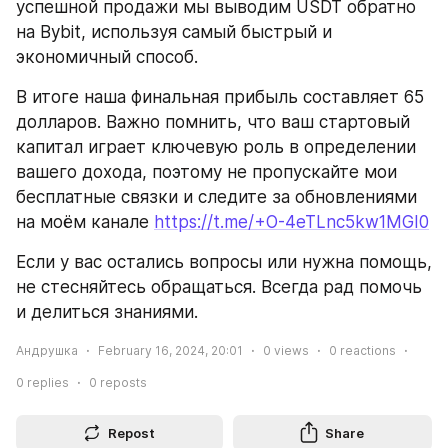
успешной продажи мы выводим USDT обратно 
на Bybit, используя самый быстрый и 
экономичный способ.
В итоге наша финальная прибыль составляет 65 
долларов. Важно помнить, что ваш стартовый 
капитал играет ключевую роль в определении 
вашего дохода, поэтому не пропускайте мои 
бесплатные связки и следите за обновлениями 
на моём канале 
https://t.me/+O-4eTLnc5kw1MGI0
Если у вас остались вопросы или нужна помощь, 
не стесняйтесь обращаться. Всегда рад помочь 
и делиться знаниями. 
Андрушка
February 16, 2024, 20:01
0
views
0
reactions
0
replies
0
reposts
Repost
Share