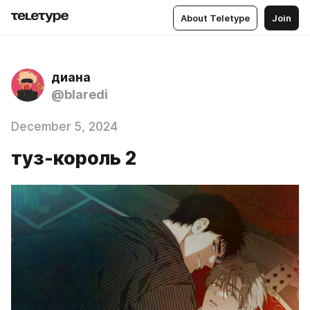
About Teletype
Join
диана
@blaredi
December 5, 2024
туз-король 2