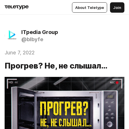
About Teletype
Join
ITpedia Group
@blbyfe
June 7, 2022
Прогрев? Не, не слышал…