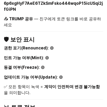
6p6xgHyF7AeE6TZkSmFsko444wqoP15icUSqi2j
fGiPN
📤 
TRUMP 공유
 — 친구에게 토큰 링크를 바로 공유하
세요
🛡 보안 표시
권한 포기(Renounced)
: 🟢
민트 가능 여부(Mint)
: 🟢
동결 여부(Freeze)
: 🟢
업데이트 가능 여부(Update)
: 🟢
✅ 모든 항목이 녹색 = 
계약이 안전하며 변경 불가능함
을 의미합니다.