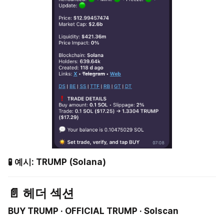
🧪 예시: TRUMP (Solana)
📄 헤더 섹션
BUY TRUMP · OFFICIAL TRUMP · Solscan