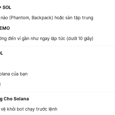
→ SOL
í nào (Phantom, Backpack) hoặc sàn tập trung
EMO
ờng đến ví gần như ngay lập tức (dưới 10 giây)
OL
Solana của bạn
i
ng Cho Solana
 vệ khỏi bot chạy trước lệnh