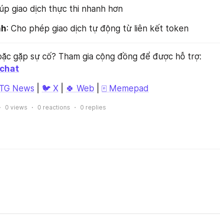
iúp giao dịch thực thi nhanh hơn
nh
: Cho phép giao dịch tự động từ liên kết token
👁 Có câu hỏi hoặc gặp sự cố? Tham gia cộng đồng để được hỗ trợ: 
chat
 TG News
 | 
🐦 X
 | 
🍀 Web
 | 
🀄 Memepad
0
views
0
reactions
0
replies