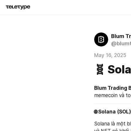
Blum Tr
@blumt
May 16, 2025
🧬 Sol
Blum Trading 
memecoin và tok
🌐 Solana (SOL)
Solana là một b
và NFT có khối 