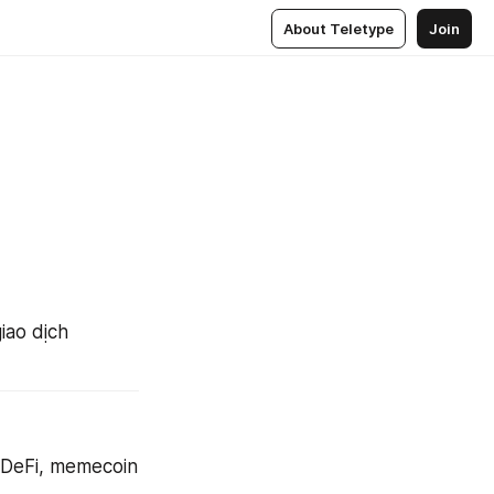
About Teletype
Join
ao dịch 
 DeFi, memecoin 