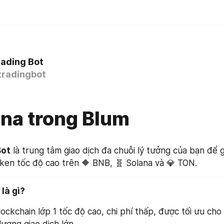
ading Bot
radingbot
ana trong Blum
Bot
 là trung tâm giao dịch đa chuỗi lý tưởng của bạn để gi
en tốc độ cao trên 🔶 BNB, 🧬 Solana và 💎 TON.
 là gì?
lockchain lớp 1 tốc độ cao, chi phí thấp, được tối ưu cho
lượng giao dịch lớn.