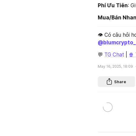
Phí Ưu Tiên
: G
Mua/Bán Nha
@blumcrypto_
💬 
TG Chat
 | 
🍿
May 16, 2025, 18:09
Share