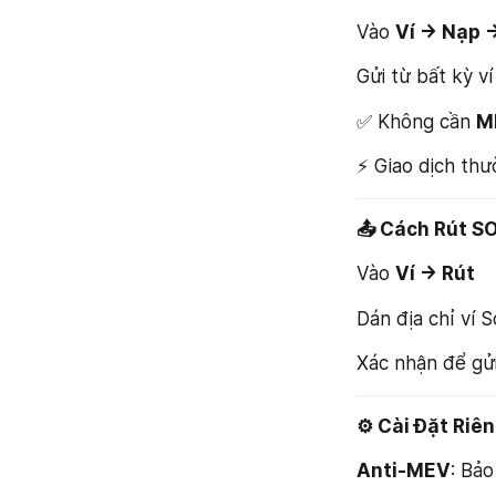
Vào 
Ví → Nạp 
Gửi từ bất kỳ v
✅ Không cần 
M
⚡ Giao dịch thư
📤 Cách Rút S
Vào 
Ví → Rút
Dán địa chỉ ví 
Xác nhận để gử
⚙️ Cài Đặt Riê
Anti-MEV
: Bảo