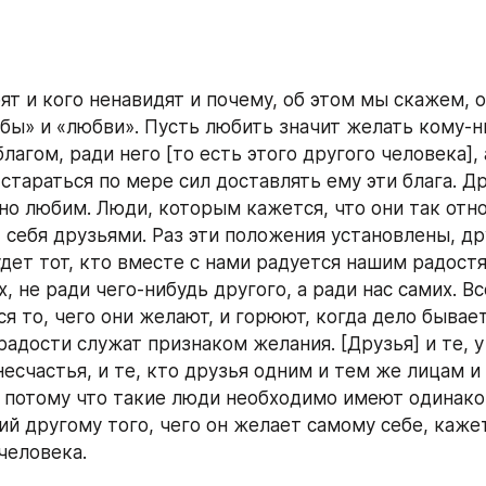
ят и кого ненавидят и почему, об этом мы скажем, о
бы» и «любви». Пусть любить значит желать кому-ни
лагом, ради него [то есть этого другого человека], а
 стараться по мере сил доставлять ему эти блага. Дру
но любим. Люди, которым кажется, что они так относ
т себя друзьями. Раз эти положения установлены, др
дет тот, кто вместе с нами радуется нашим радостя
, не ради чего-нибудь другого, а ради нас самих. Вс
я то, чего они желают, и горюют, когда дело бывает
радости служат признаком желания. [Друзья] и те, у 
несчастья, и те, кто друзья одним и тем же лицам и 
 потому что такие люди необходимо имеют одинако
й другому того, чего он желает самому себе, кажет
человека.