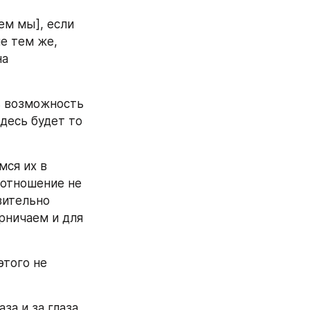
м мы], если 
 тем же, 
а 
ь возможность 
десь будет то 
ся их в 
отношение не 
ительно 
ничаем и для 
того не 
а и за глаза, 