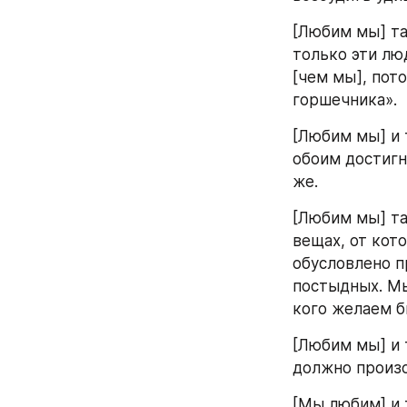
[Любим мы] та
только эти лю
[чем мы], пот
горшечника».
[Любим мы] и 
обоим достигну
же.
[Любим мы] та
вещах, от кот
обусловлено п
постыдных. Мы
кого желаем б
[Любим мы] и 
должно произо
[Мы любим] и т