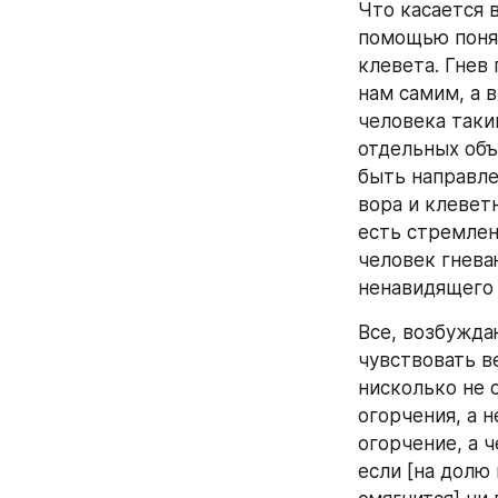
Что касается 
помощью понят
клевета. Гнев
нам самим, а 
человека таки
отдельных объ
быть направле
вора и клевет
есть стремлени
человек гнева
ненавидящего 
Все, возбуждаю
чувствовать в
нисколько не 
огорчения, а 
огорчение, а 
если [на долю 