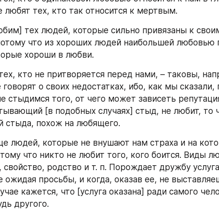
е любят тех, кто так относится к мертвым.
бим] тех людей, которые сильно привязаны к своим
потому что из хороших людей наибольшей любовью 
торые хороши в любви.
ех, кто не притворяется перед нами, – таковы, напр
говорят о своих недостатках, ибо, как мы сказали, 
е стыдимся того, от чего может зависеть репутация;
тывающий [в подобных случаях] стыд, не любит, то ч
 стыда, похож на любящего.
е людей, которые не внушают нам страха и на кото
тому что никто не любит того, кого боится. Виды лю
свойство, родство и т. п. Порождает дружбу услуга,
 ожидая просьбы, и когда, оказав ее, не выставляеш
учае кажется, что [услуга оказана] ради самого челов
удь другого.