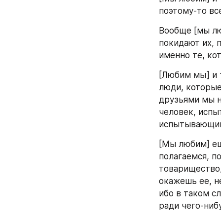
поэтому-то вс
Вообще [мы лю
покидают их, 
именно те, ко
[Любим мы] и т
люди, которые 
друзьями мы н
человек, испы
испытывающий
[Мы любим] ещ
полагаемся, по
товарищество, 
окажешь ее, не
ибо в таком сл
ради чего-ниб