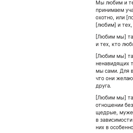
Мы любим и те
принимаем учас
охотно, или [п
[любим] и тех
[Любим мы] та
и тех, кто лю
[Любим мы] та
ненавидящих т
мы сами. Для в
что они желают
друга.
[Любим мы] та
отношении без
щедрые, мужес
в зависимости
них в особенн