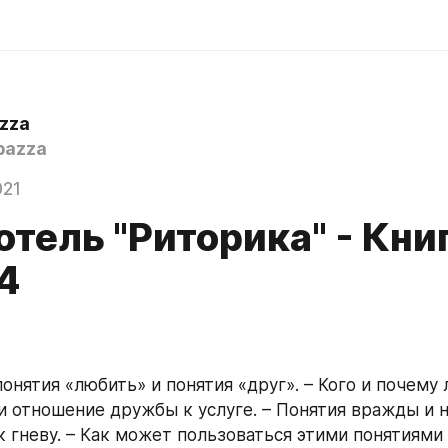
zza
bazza
021
тель "Риторика" - Книг
4
онятия «любить» и понятия «друг». – Кого и почему 
 отношение дружбы к услуге. – Понятия вражды и н
к гневу. – Как может пользоваться этими понятиями 