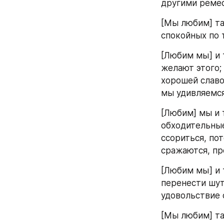
другими реме
[Мы любим] та
спокойных по 
[Любим мы] и т
желают этого;
хорошей славо
мы удивляемся
[Любим] мы и 
обходительные
ссориться, пот
сражаются, пр
[Любим мы] и 
перенести шут
удовольствие 
[Мы любим] та