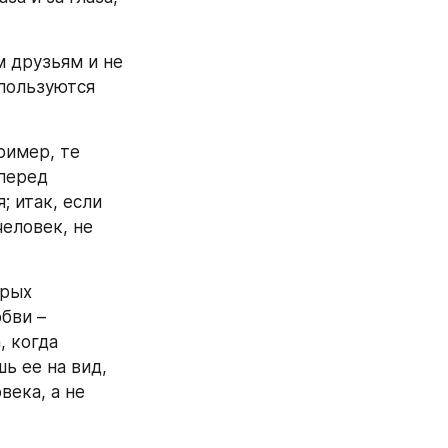
 друзьям и не 
пользуются 
имер, те 
перед 
 итак, если 
еловек, не 
рых 
бви – 
 когда 
ь ее на вид, 
ека, а не 