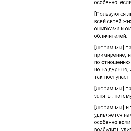
особенно, есл
[Пользуются л
всей своей жи
ошибками и ок
обличителей.
[Любим мы] та
примирение, и
по отношению 
не на дурные, 
так поступает
[Любим мы] та
заняты, потом
[Любим мы] и 
удивляется нам
особенно если 
возбудить уди