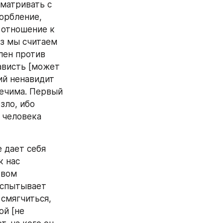
матривать с 
рбление, 
отношение к 
з мы считаем 
ен против 
ависть [может 
й ненавидит 
ечима. Первый 
ло, ибо 
 человека 
 дает себя 
 нас 
вом 
испытывает 
смягчиться, 
й [не 