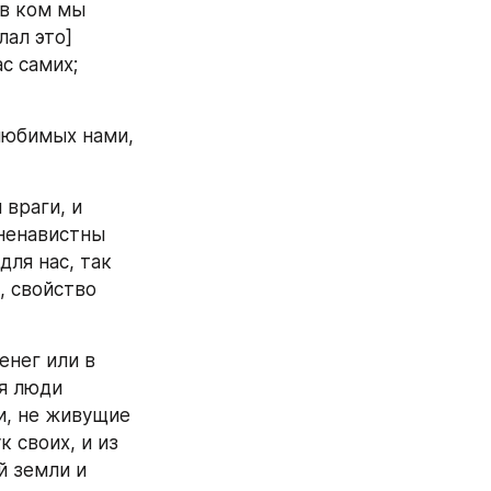
в ком мы 
ал это] 
с самих; 
любимых нами, 
враги, и 
ненавистны 
ля нас, так 
, свойство 
нег или в 
я люди 
, не живущие 
своих, и из 
 земли и 