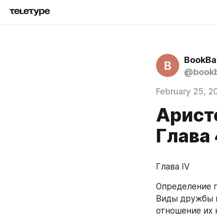
BookBa
B
@book
February 25, 2
Аристо
Глава 
Глава IV
Определение п
Виды дружбы и
отношение их 