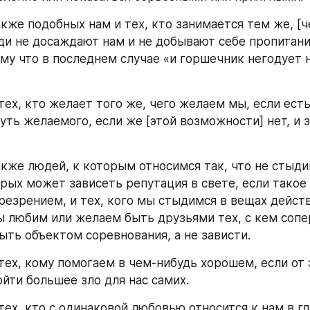
кже подобных нам и тех, кто занимается тем же, [че
ди не досаждают нам и не добывают себе пропитание
ому что в последнем случае «и горшечник негодует н
тех, кто желает того же, чего желаем мы, если ест
ть желаемого, если же [этой возможности] нет, и з
кже людей, к которым относимся так, что не стыдим
орых может зависеть репутация в свете, если такое 
резрением, и тех, кого мы стыдимся в вещах действ
 любим или желаем быть друзьями тех, с кем сопер
ыть объектом соревнования, а не зависти.
тех, кому помогаем в чем-нибудь хорошем, если от э
йти большее зло для нас самих.
ех, кто с одинаковой любовью относится к нам в глаз