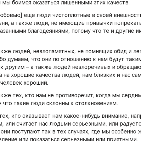
и мы боимся оказаться лишенными этих качеств.
юбовью] еще люди чистоплотные в своей внешности,
зни, а также люди, не имеющие привычки попрекать
азанными благодеяниями, потому что те и другие и
кже людей, незлопамятных, не помнящих обид и лег
бо думаем, что они по отношению к нам будут таким
к другим – а также людей незлоречивых и обращаю
а на хорошие качества людей, нам близких и нас сам
 человек хороший.
кже тех, кто нам не противоречит, когда мы сердимс
у что такие люди склонны к столкновениям.
тех, кто оказывает нам какое-нибудь внимание, нап
, или считает нас людьми серьезными, или радуется 
они поступают так в тех случаях, где мы особенно 
вление или показаться серьезными или приятными.