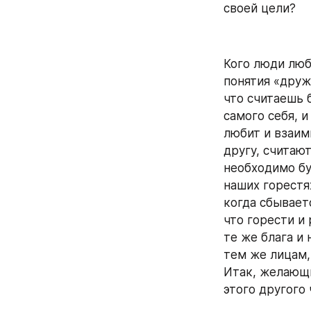
своей цели?
Кого люди люб
понятия «друж
что считаешь б
самого себя, и
любит и взаим
другу, считаю
необходимо бу
наших горестях
когда сбываетс
что горести и 
те же блага и 
тем же лицам,
Итак, желающи
этого другого 