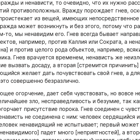
вражды и ненависти, то очевидно, что их нужно расс
ий противоположных. Вражду порождает гнев, оско
 проистекает из вещей, имеющих непосредственное 
вражда может возникнуть и без этого, потому что ра
м-то, мы ненавидим его. Гнев всегда бывает направл
ектов, например, против Каллия или Сократа, а нен
на] и против целого рода объектов, например, всяки
ника. Гнев врачуется временем, ненависть же неизл
е вызвать досаду, а вторая [стремится причинить] з
ющийся желает дать почувствовать свой гнев, а для
это совершенно безразлично.
щее огорчение, дает себя чувствовать, но вовсе не
еличайшее зло, несправедливость и безумие, так как
огорчает присутствие порока. Гнев соединен с чувст
ненависть не соединена с ним: человек сердящийся 
человек ненавидящий не испытывает; первый может 
ненавидимого] падет много [неприятностей], а второ