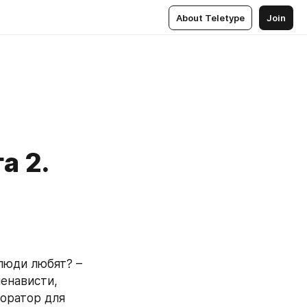
About Teletype
Join
а 2.
люди любят? – 
енависти, 
оратор для 