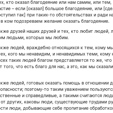
х, кто оказал благодеяние или нам самим, или тем, 
тие – если [оказал] большое благодеяние, или [сдел
оступил так] при таких-то обстоятельствах и ради на
, в ком подозреваем желание оказать благодеяние.
кже друзей наших друзей и тех, кто любит людей, 
бим людьми, которых мы любим.
кже людей, враждебно относящихся к тем, кому мы 
ех, кого мы ненавидим, и ненавидимых теми, кому 
сех таких людей благом представляется то же, что д
 того, что есть благо для нас, а это, как мы сказали
кже людей, готовых оказать помощь в отношении де
опасности; поэтому-то таким уважением пользуютс
твенные и справедливые, а такими считаются люди
 от других, каковы люди, существующие трудами рук 
ости люди, добывающие себе пропитание обработкой