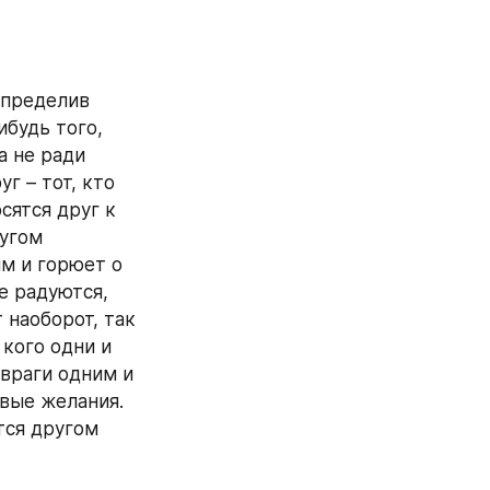
пределив 
будь того, 
 не ради 
г – тот, кто 
ятся друг к 
угом 
м и горюет о 
е радуются, 
 наоборот, так 
кого одни и 
враги одним и 
вые желания. 
ся другом 