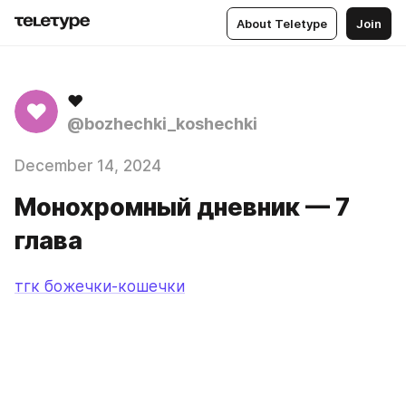
About Teletype
Join
♥
♥
@bozhechki_koshechki
December 14, 2024
Монохромный дневник — 7
глава
тгк божечки-кошечки