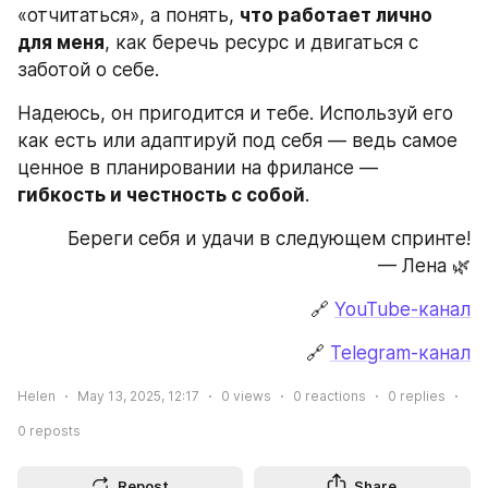
«отчитаться», а понять, 
что работает лично 
для меня
, как беречь ресурс и двигаться с 
заботой о себе.
Надеюсь, он пригодится и тебе. Используй его 
как есть или адаптируй под себя — ведь самое 
ценное в планировании на фрилансе — 
гибкость и честность с собой
.
Береги себя и удачи в следующем спринте!
 — Лена 🌿
🔗 
YouTube-канал
🔗 
Telegram-канал
Helen
May 13, 2025, 12:17
0
views
0
reactions
0
replies
0
reposts
Repost
Share