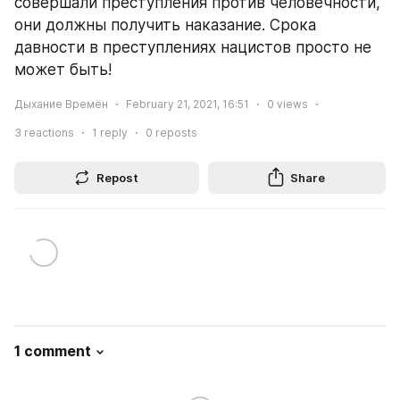
совершали преступления против человечности, 
они должны получить наказание. Срока 
давности в преступлениях нацистов просто не 
может быть! 
Дыхание Времён
February 21, 2021, 16:51
0
views
3
reactions
1
reply
0
reposts
Repost
Share
1 comment