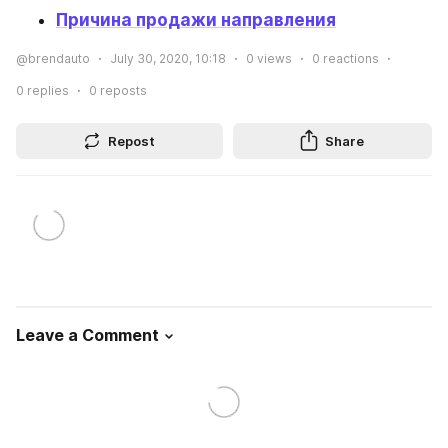
Причина продажи направления
@brendauto
July 30, 2020, 10:18
0
views
0
reactions
0
replies
0
reposts
Repost
Share
Leave a Comment