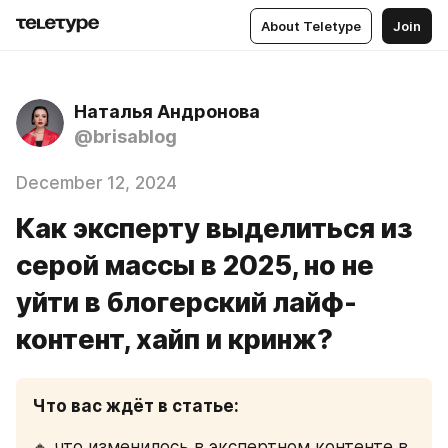
About Teletype
Join
Наталья Андронова
@brisablog
December 12, 2024
Как эксперту выделиться из
серой массы в 2025, но не
уйти в блогерский лайф-
контент, хайп и кринж?
Что вас ждёт в статье:
🔸 что изменилось в экспертном контенте в 