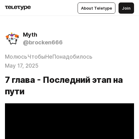
About Teletype
Join
Myth
@brocken666
МолюсьЧтобыНеПонадобилось
May 17, 2025
7 глава - Последний этап на
пути