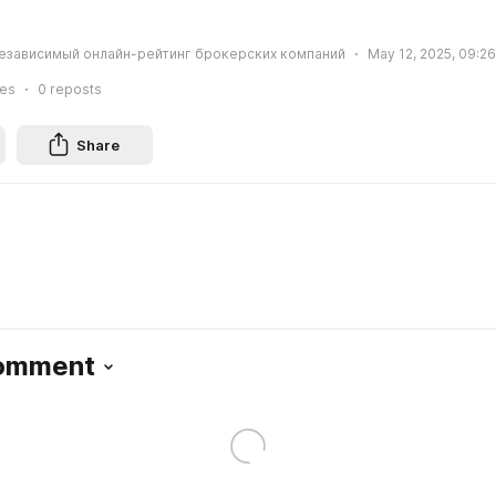
езависимый онлайн-рейтинг брокерских компаний
May 12, 2025, 09:26
ies
0
reposts
Share
Comment