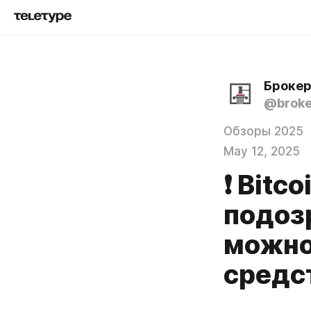
@broke
Обзоры 2025
May 12, 2025
❗ Bitc
подоз
можно
средс