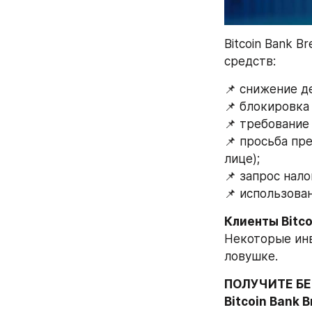
Bitcoin Bank 
средств:
📌 снижение д
📌 блокировка
📌 требование
📌 просьба пр
лице);
📌 запрос нал
📌 использова
Клиенты Bitco
Некоторые инв
ловушке.
ПОЛУЧИТЕ БЕ
Bitcoin Bank B