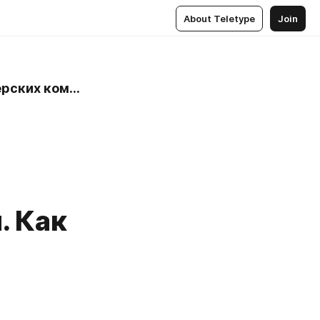
About Teletype
Join
БрокерТрибунал | Независимый онлайн-рейтинг брокерских компаний
. Как