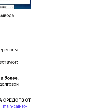
вывода 
еренном 
ществуют;
 и более.
олговой 
 СРЕДСТВ ОТ 
=main-call-to-