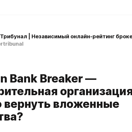
rtribunal
oin Bank Breaker —
рительная организация
 вернуть вложенные
тва?