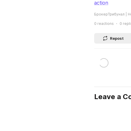
action
БрокерТрибунал | Н
0
reactions
0
repl
Repost
Leave a 