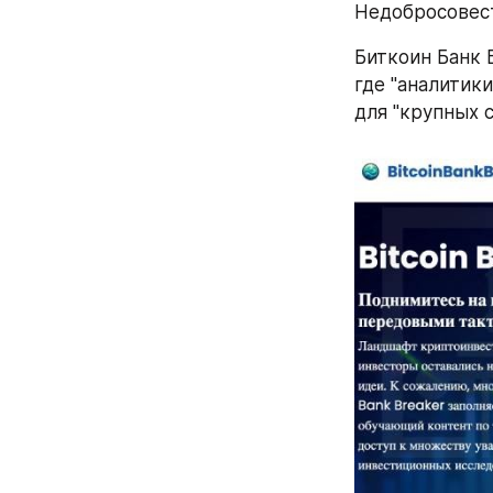
Недобросовест
Биткоин Банк 
где "аналитик
для "крупных 