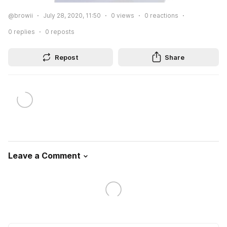
@browii
July 28, 2020, 11:50
0
views
0
reactions
0
replies
0
reposts
Repost
Share
Leave a Comment