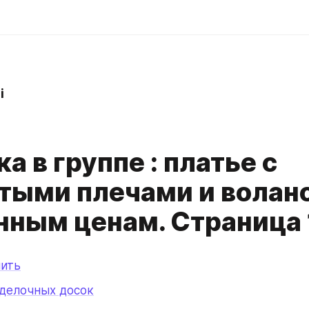
i
а в группе : платье с
тыми плечами и волан
нным ценам. Страница
пить
зделочных досок