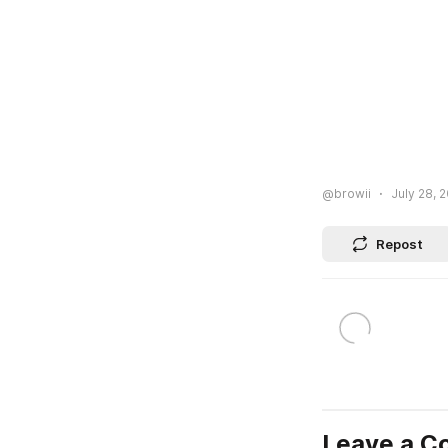
@browii
July 28, 2
Repost
Leave a 