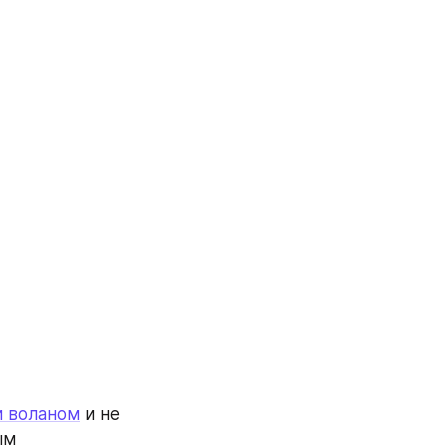
и воланом
 и не 
м 