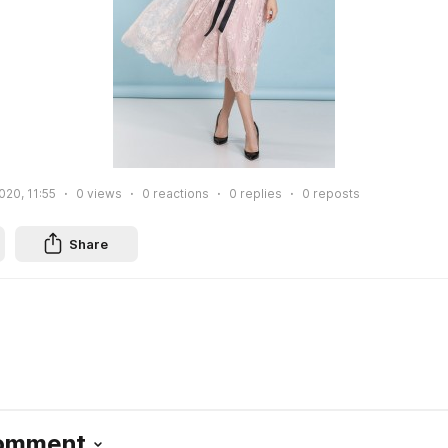
020, 11:55
0
views
0
reactions
0
replies
0
reposts
Share
Comment