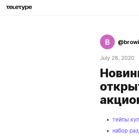
B
@browi
July 28, 2020
Новинк
откры
акцио
тейпы ку
набор ра