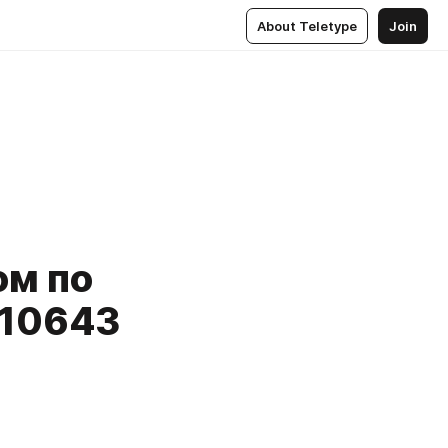
About Teletype
Join
ом по
 10643