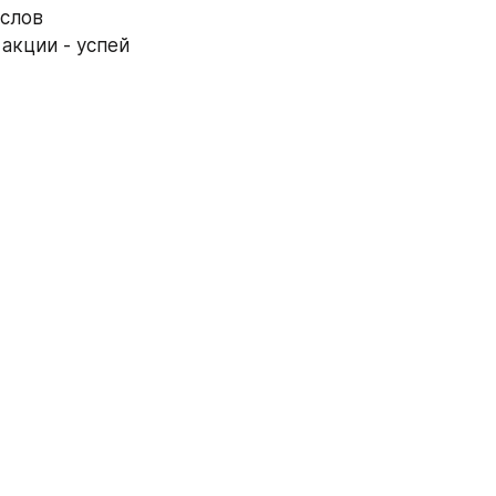
слов 
кции - успей 