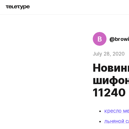
B
@browi
July 28, 2020
Новинк
шифон
11240
кресло м
льняной с