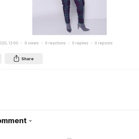
2020, 12:00
0
views
0
reactions
0
replies
0
reposts
Share
Comment