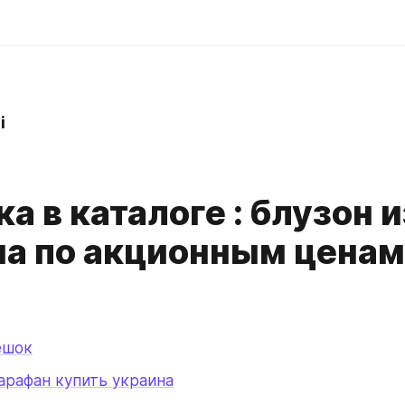
i
а в каталоге : блузон и
а по акционным ценам
ешок
арафан купить украина