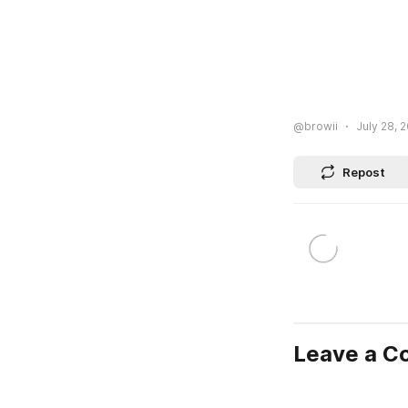
@browii
July 28, 
Repost
Leave a 