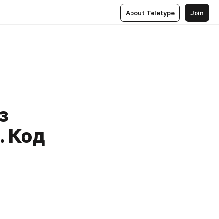
About Teletype
Join
з
. Код