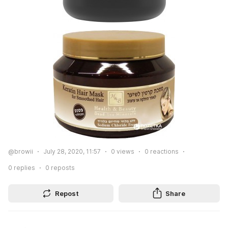
@browii
July 28, 2020, 11:57
0
views
0
reactions
0
replies
0
reposts
Repost
Share