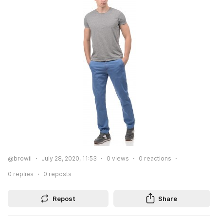
@browii
July 28, 2020, 11:53
0
views
0
reactions
0
replies
0
reposts
Repost
Share