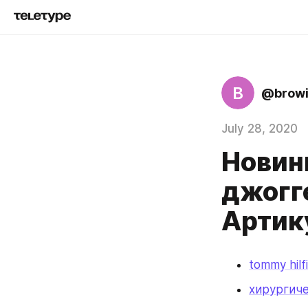
B
@browi
July 28, 2020
Новин
джогг
Артик
tommy hilf
хирургич