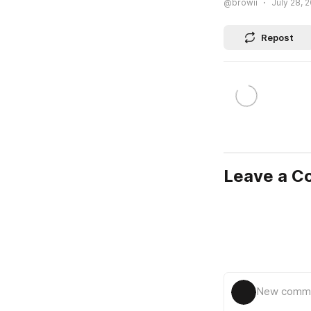
@browii
July 28, 2
Repost
Leave a 