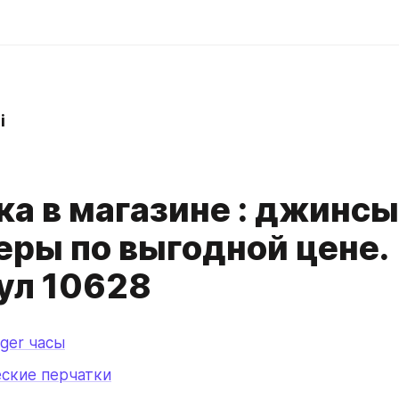
i
ка в магазине : джинсы
еры по выгодной цене.
ул 10628
iger часы
еские перчатки