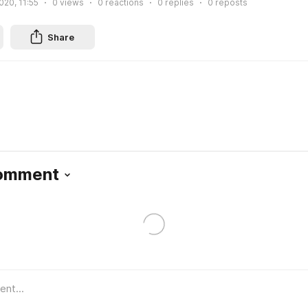
020, 11:55
0
views
0
reactions
0
replies
0
reposts
Share
Comment