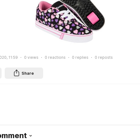
020, 11:59
0
views
0
reactions
0
replies
0
reposts
Share
Comment