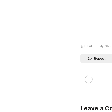
@browii
July 28, 2
Repost
Leave a 