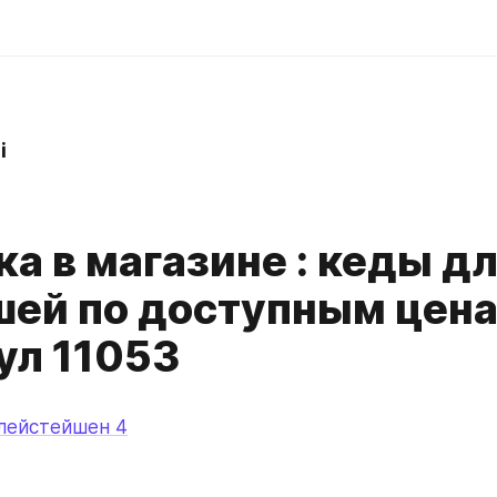
i
а в магазине : кеды д
ей по доступным цена
ул 11053
плейстейшен 4