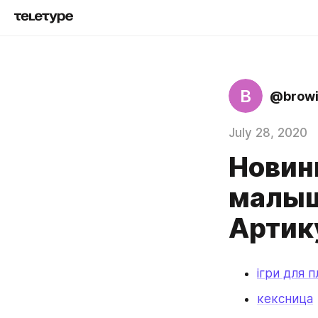
B
@browi
July 28, 2020
Новинк
малыш
Артик
ігри для 
кексница