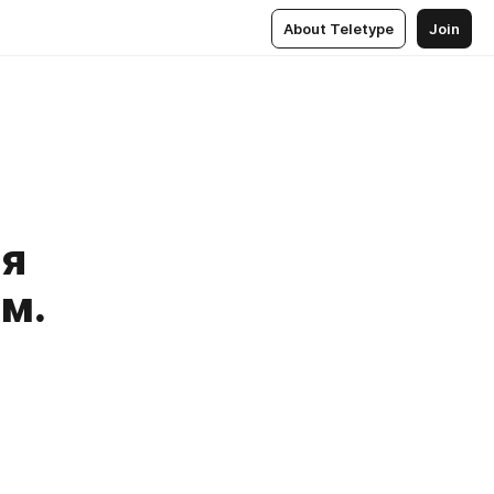
About Teletype
Join
ля
м.