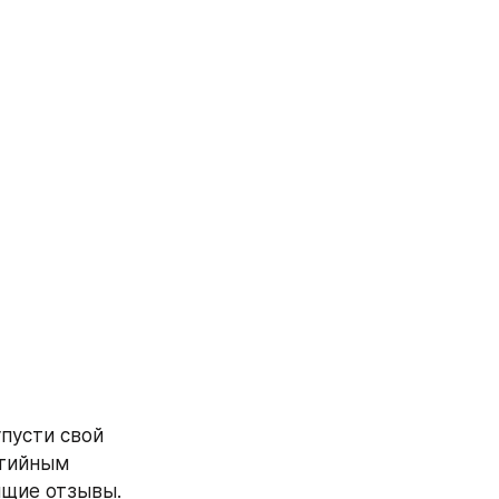
упусти свой 
тийным 
щие отзывы. 