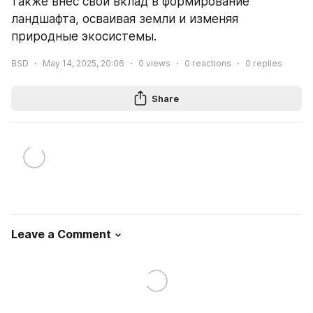
также внес свой вклад в формирование 
ландшафта, осваивая земли и изменяя 
природные экосистемы.
BSD
May 14, 2025, 20:06
0
views
0
reactions
0
replies
Share
Leave a Comment