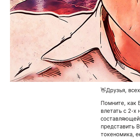
👋Друзья, все
Помните, как Б
влетать с 2-х 
составляющей 
представить В
токеномика, е