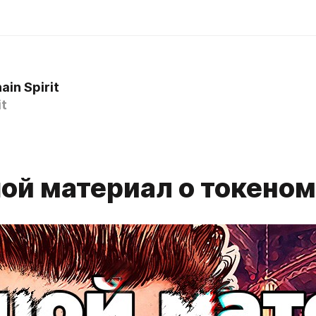
ain Spirit
it
ой материал о токено