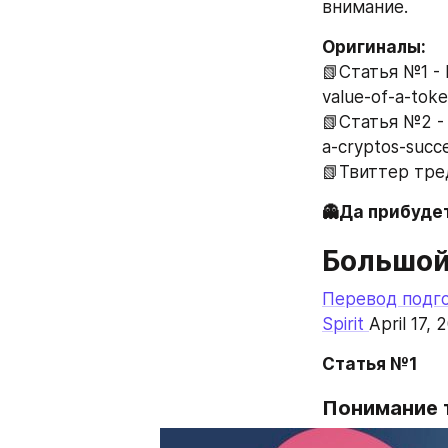
внимание.
Оригиналы:
📗Статья №1 - 
value-of-a-to
📗Статья №2 - 
a-cryptos-succ
📗Твиттер тред
👻Да прибудет
Большой
Перевод подго
Spirit 
April 17, 
Статья №1
Понимание 