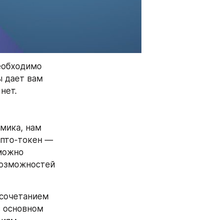
еобходимо 
 дает вам 
нет.
ика, нам 
пто-токен — 
можно 
возможностей 
сочетанием 
 основном 