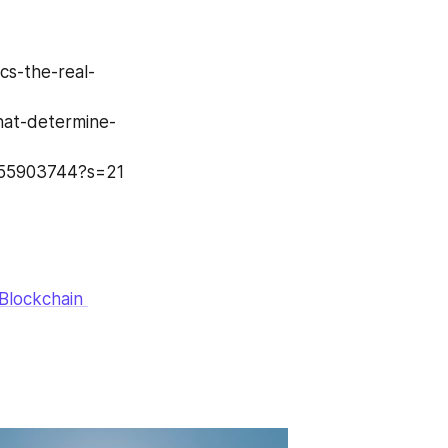
s-the-real-
hat-determine-
2655903744?s=21
ockchain 