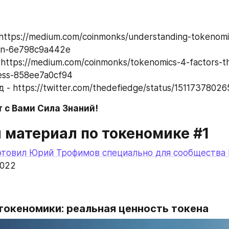
https://medium.com/coinmonks/understanding-tokenomic
ken-6e798c9a442e
https://medium.com/coinmonks/tokenomics-4-factors-t
ess-858ee7a0cf94
 - https://twitter.com/thedefiedge/status/151173780
 с Вами Сила Знаний!
 материал по токеномике #1
товил Юрий Трофимов специально для сообщества Bl
2022
токеномики: реальная ценность токена