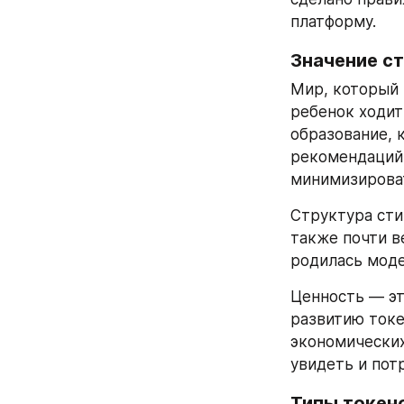
платформу.
Значение с
Мир, который 
ребенок ходит
образование, 
рекомендаций 
минимизироват
Структура сти
также почти в
родилась моде
Ценность — эт
развитию токе
экономических
увидеть и пот
Типы токен