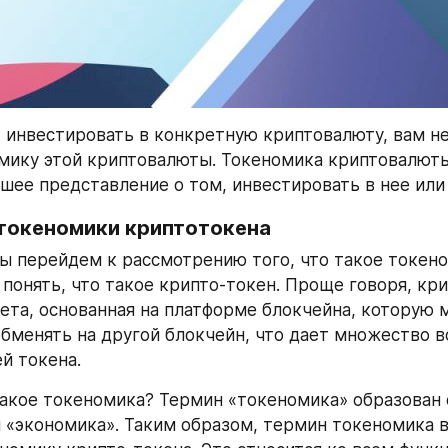
 инвестировать в конкретную криптовалюту, вам н
мику этой криптовалюты. Токеномика криптовалюты
шее представление о том, инвестировать в нее или 
токеномики криптотокена
 перейдем к рассмотрению того, что такое токеном
 понять, что такое крипто-токен. Проще говоря, кри
ета, основанная на платформе блокчейна, которую 
обменять на другой блокчейн, что дает множество 
й токена.
такое токеномика? Термин «токеномика» образован 
и «экономика». Таким образом, термин токеномика в