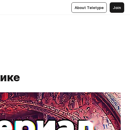
About Teletype
Join
мике