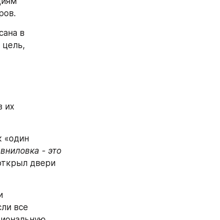
иям 
ров.
ана в 
цель, 
 их 
 «один 
вниловка - это 
открыл двери 
 
ли все 
иональную 