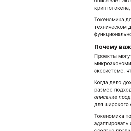
описывает эко
криптотокена,
Токеномика дл
техническом д
функционально
Почему важ
Проекты могут
микроэкономик
экосистеме, ч
Когда дело дох
размер подход
описание прод
для широкого 
Токеномика по
адаптировать 
сделано прави