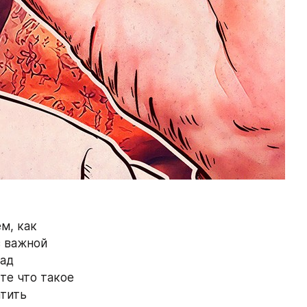
м, как 
 важной 
ад 
е что такое 
тить 