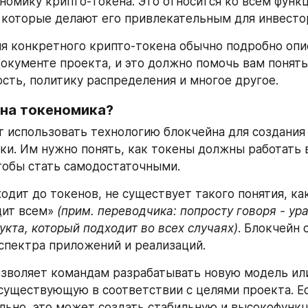
номику крипто-токена. Это относится ко всем функц
 которые делают его привлекательным для инвесто
я конкретного крипто-токена обычно подробно опис
окументе проекта, и это должно помочь вам понять 
сть, политику распределения и многое другое.
на токеномика?
 использовать технологию блокчейна для создания 
и. Им нужно понять, как токены должны работать в
тобы стать самодостаточными.
одит до токенов, не существует такого понятия, как
ит всем» 
(прим. переводчика: попросту говоря - ура
укта, который подходит во всех случаях)
. Блокчейн 
спектра приложений и реализаций.
зволяет командам разрабатывать новую модель или
существующую в соответствии с целями проекта. Ес
льно, это может создать стабильную и высокофункц