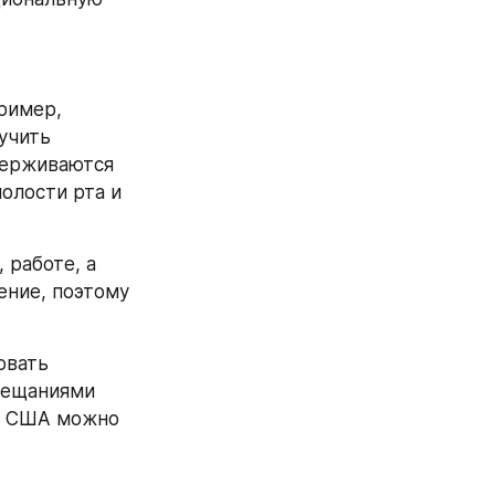
ример, 
учить 
ерживаются 
лости рта и 
работе, а 
ние, поэтому 
вать 
бещаниями 
р США можно 