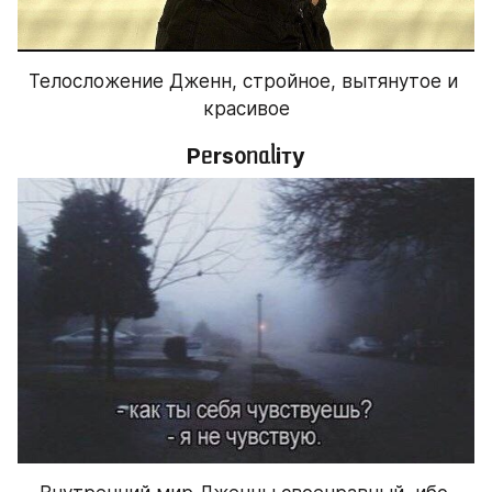
Телосложение Дженн, стройное, вытянутое и 
красивое
Pᥱrs᧐ᥒᥲᥣiᴛy