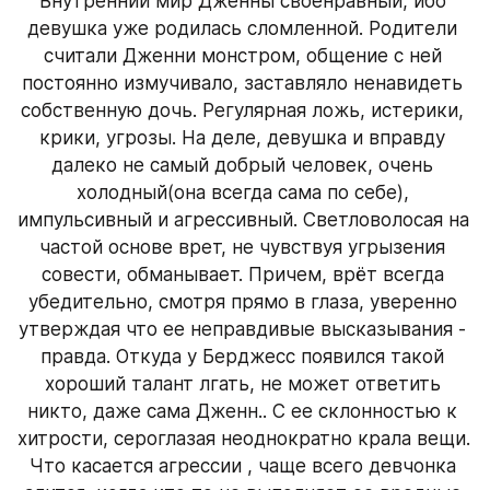
Внутренний мир Дженны своенравный, ибо 
девушка уже родилась сломленной. Родители 
считали Дженни монстром, общение с ней 
постоянно измучивало, заставляло ненавидеть 
собственную дочь. Регулярная ложь, истерики, 
крики, угрозы. На деле, девушка и вправду 
далеко не самый добрый человек, очень 
холодный(она всегда сама по себе), 
импульсивный и агрессивный. Светловолосая на 
частой основе врет, не чувствуя угрызения 
совести, обманывает. Причем, врёт всегда 
убедительно, смотря прямо в глаза, уверенно 
утверждая что ее неправдивые высказывания - 
правда. Откуда у Берджесс появился такой 
хороший талант лгать, не может ответить 
никто, даже сама Дженн.. С ее склонностью к 
хитрости, сероглазая неоднократно крала вещи. 
Что касается агрессии , чаще всего девчонка 