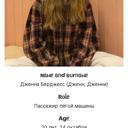
𐌽ᥲⲙᥱ ᥲᥒɗ 𐍃ᥙrᥒᥲⲙᥱ
Дженна Берджесс (Дженн, Дженни)
R᧐ᥣᥱ
Пассажир пятой машины
Agᥱ
20 лет, 24 октября