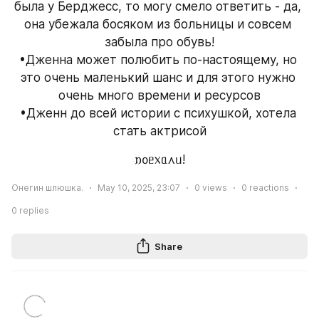
была у Берджесс, то могу смело ответить - да, 
она убежала босяком из больницы и совсем 
забыла про обувь!
•Дженна может полюбить по-настоящему, но 
это очень маленький шанс и для этого нужно 
очень много времени и ресурсов
•Дженн до всей истории с психушкой, хотела 
стать актрисой
𐌿᧐ᥱ᥊ᥲ᧘ᥙ!
Онегин шлюшка.
May 10, 2025, 23:07
0
views
0
reactions
0
replies
Share