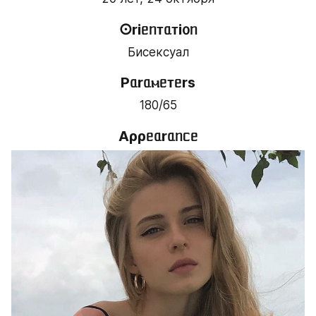
𐌏riᥱᥒᴛᥲᴛi᧐ᥒ
Бисексуал
Pᥲrᥲⲙᥱᴛᥱrs
180/65
Aρρᥱᥲrᥲᥒᥴᥱ