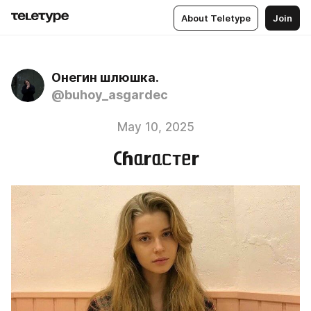
About Teletype
Join
Онегин шлюшка.
@buhoy_asgardec
May 10, 2025
𑀝ɦᥲrᥲᥴᴛᥱr