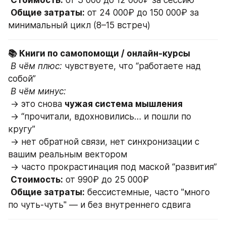
Стоимость:
 от 3 000 до 12 000₽ за сессию
Общие затраты:
 от 24 000₽ до 150 000₽ за 
минимальный цикл (8–15 встреч)
📚 Книги по самопомощи / онлайн-курсы
В чём плюс:
 чувствуете, что “работаете над 
собой”
В чём минус:
 → это снова 
чужая система мышления
 → “прочитали, вдохновились… и пошли по 
кругу”
 → нет обратной связи, нет синхронизации с 
вашим реальным вектором
 → часто прокрастинация под маской “развития”
Стоимость:
 от 990₽ до 25 000₽
Общие затраты:
 бессистемные, часто "много 
по чуть-чуть" — и без внутреннего сдвига