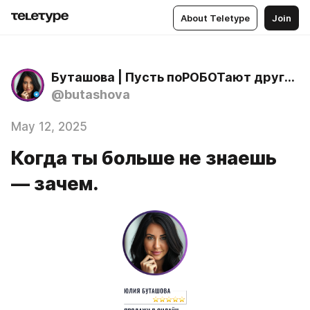
About Teletype
Join
Буташова | Пусть поРОБОТают другие
@butashova
May 12, 2025
Когда ты больше не знаешь
— зачем.