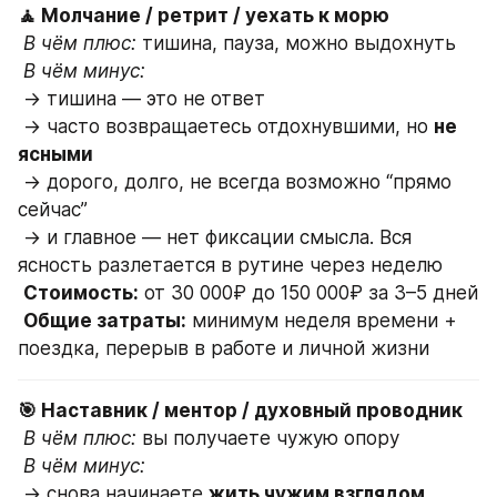
🧘 Молчание / ретрит / уехать к морю
В чём плюс:
 тишина, пауза, можно выдохнуть
В чём минус:
 → тишина — это не ответ
 → часто возвращаетесь отдохнувшими, но 
не 
ясными
 → дорого, долго, не всегда возможно “прямо 
сейчас”
 → и главное — нет фиксации смысла. Вся 
ясность разлетается в рутине через неделю
Стоимость:
 от 30 000₽ до 150 000₽ за 3–5 дней
Общие затраты:
 минимум неделя времени + 
поездка, перерыв в работе и личной жизни
🎯 Наставник / ментор / духовный проводник
В чём плюс:
 вы получаете чужую опору
В чём минус:
 → снова начинаете 
жить чужим взглядом