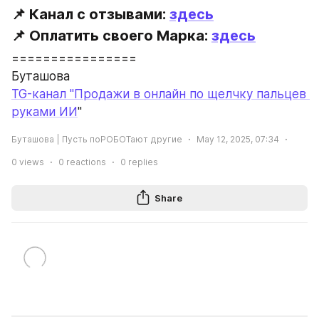
📌 Канал с отзывами: 
здесь
📌 Оплатить своего Марка: 
здесь
================
Буташова
TG-канал "Продажи в онлайн по щелчку пальцев 
руками ИИ
"
Буташова | Пусть поРОБОТают другие
May 12, 2025, 07:34
0
views
0
reactions
0
replies
Share