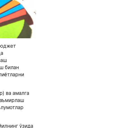
юджет 
а 
аш 
ш билан 
лиётларни 
) ва амалга 
аъмирлаш 
лумотлар 
илнинг ўзида 