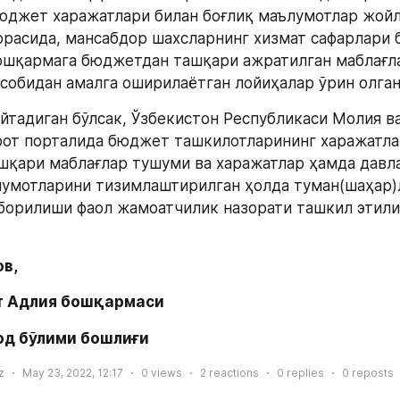
юджет харажатлари билан боғлиқ маълумотлар жойл
расида, мансабдор шахсларнинг хизмат сафарлари б
ошқармага бюджетдан ташқари ажратилган маблағлар
собидан амалга оширилаётган лойиҳалар ўрин олган
айтадиган бўлсак, Ўзбекистон Республикаси Молия ва
от порталида бюджет ташкилотларининг харажатлар
қари маблағлар тушуми ва харажатлар ҳамда давла
умотларини тизимлаштирилган ҳолда туман(шаҳар)л
орилиши фаол жамоатчилик назорати ташкил этили
в,
т Адлия бошқармаси 
д бўлими бошлиғи
z
May 23, 2022, 12:17
0
views
2
reactions
0
replies
0
reposts