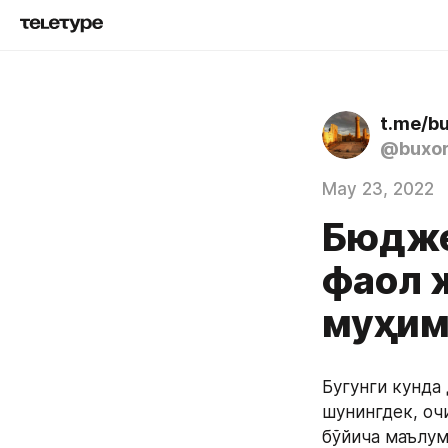
t.me/bu
@buxor
May 23, 2022
Бюдже
фаол 
муҳим
Бугунги кунда
шунингдек, оч
бўйича маълум