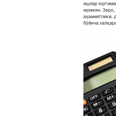
ишлар юртимиз
мумкин. Зеро,
аҳамиятлики, 
бўйича халқар