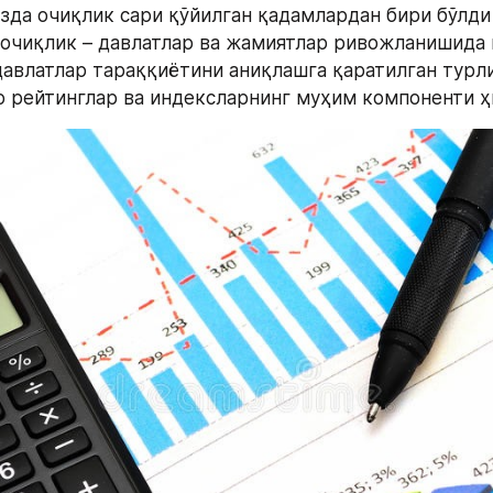
да очиқлик сари қўйилган қадамлардан бири бўлди
 очиқлик – давлатлар ва жамиятлар ривожланишида 
давлатлар тараққиётини аниқлашга қаратилган турли
о рейтинглар ва индексларнинг муҳим компоненти ҳ