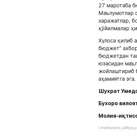
27 маротаба б
Маълумотлар о
харажатлар, б
қўйилмалар ҳи
Хулоса қилиб 
бюджет” ахбор
бюджетдан таш
юзасидан маъл
жойлаштириб б
аҳамиятга эга.
Шухрат Умедо
Бухоро вилоя
Молия-иқтисо
t.me/buxoro_adliya_u