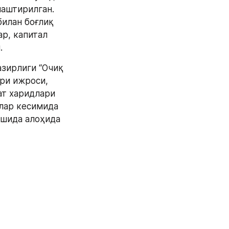
аштирилган. 
илан боғлиқ 
, капитал 
.
зирлиги “Очиқ 
и ижроси, 
т харидлари 
ар кесимида 
шида алоҳида 