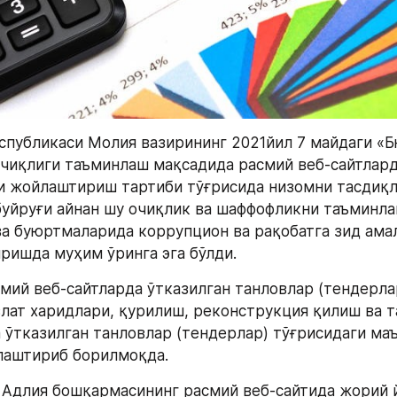
спубликаси Молия вазирининг 2021йил 7 майдаги «Б
чиқлиги таъминлаш мақсадида расмий веб-сайтлард
 жойлаштириш тартиби тўғрисида низомни тасдиқл
буйруғи айнан шу очиқлик ва шаффофликни таъминла
ва буюртмаларида коррупцион ва рақобатга зид ама
ишда муҳим ўринга эга бўлди.
мий веб-сайтларда ўтказилган танловлар (тендерлар
лат харидлари, қурилиш, реконструкция қилиш ва т
 ўтказилган танловлар (тендерлар) тўғрисидаги маъ
лаштириб борилмоқда.
 Адлия бошқармасининг расмий веб-сайтида жорий й