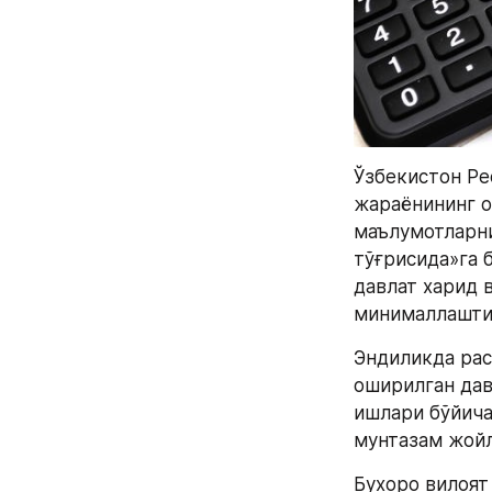
Ўзбекистон Ре
жараёнининг о
маълумотларни
тўғрисида»га 
давлат харид 
минималлаштир
Эндиликда рас
оширилган дав
ишлари бўйича
мунтазам жой
Бухоро вилоят