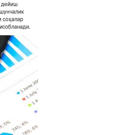
 дейиш 
шунчалик 
 соҳалар 
исобланади.