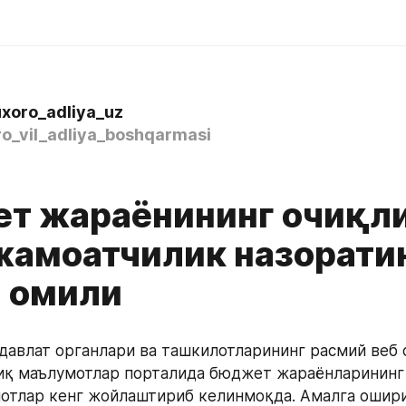
xoro_adliya_uz
o_vil_adliya_boshqarmasi
т жараёнининг очиқл
жамоатчилик назорати
 омили
 давлат органлари ва ташкилотларининг расмий веб с
иқ маълумотлар порталида бюджет жараёнларининг 
отлар кенг жойлаштириб келинмоқда. Амалга ошири