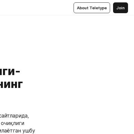
About Teletype
Join
иги-
нинг
айтларида, 
очиқлиги 
лаётган ушбу 