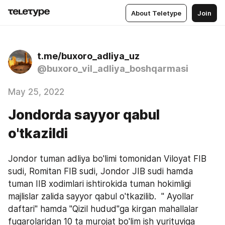
About Teletype
Join
t.me/buxoro_adliya_uz
@buxoro_vil_adliya_boshqarmasi
May 25, 2022
Jondorda sayyor qabul
o'tkazildi
Jondor tuman adliya bo'limi tomonidan Viloyat FIB 
sudi, Romitan FIB sudi, Jondor JIB sudi hamda 
tuman IIB xodimlari ishtirokida tuman hokimligi 
majlislar zalida sayyor qabul o'tkazilib.  " Ayollar 
daftari" hamda "Qizil hudud"ga kirgan mahallalar 
fuqarolaridan 10 ta murojat bo'lim ish yurituviga 