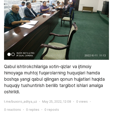
Qabul ishtirokchilariga xotin-qizlar va ijtimoiy 
himoyaga muhtoj fuqarolarning huquqlari hamda 
boshqa yangi qabul qilingan qonun hujjatlari haqida 
huquqiy tushuntirish berilib targibot ishlari amalga 
oshirildi.
t.me/buxoro_adliya_uz
May 25, 2022, 12:08
0
views
0
reactions
0
replies
0
reposts